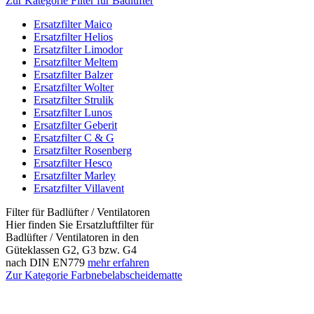
Zur Kategorie Filter für Badlüfter
Ersatzfilter Maico
Ersatzfilter Helios
Ersatzfilter Limodor
Ersatzfilter Meltem
Ersatzfilter Balzer
Ersatzfilter Wolter
Ersatzfilter Strulik
Ersatzfilter Lunos
Ersatzfilter Geberit
Ersatzfilter C & G
Ersatzfilter Rosenberg
Ersatzfilter Hesco
Ersatzfilter Marley
Ersatzfilter Villavent
Filter für Badlüfter / Ventilatoren
Hier finden Sie Ersatzluftfilter für
Badlüfter / Ventilatoren in den
Güteklassen G2, G3 bzw. G4
nach DIN EN779
mehr erfahren
Zur Kategorie Farbnebelabscheidematte