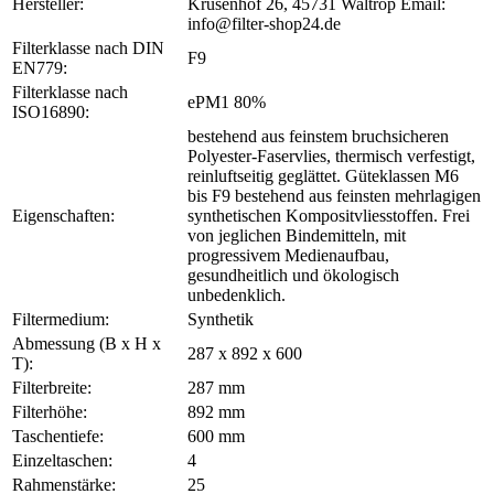
Hersteller:
Krusenhof 26, 45731 Waltrop Email:
info@filter-shop24.de
Filterklasse nach DIN
F9
EN779:
Filterklasse nach
ePM1 80%
ISO16890:
bestehend aus feinstem bruchsicheren
Polyester-Faservlies, thermisch verfestigt,
reinluftseitig geglättet. Güteklassen M6
bis F9 bestehend aus feinsten mehrlagigen
Eigenschaften:
synthetischen Kompositvliesstoffen. Frei
von jeglichen Bindemitteln, mit
progressivem Medienaufbau,
gesundheitlich und ökologisch
unbedenklich.
Filtermedium:
Synthetik
Abmessung (B x H x
287 x 892 x 600
T):
Filterbreite:
287 mm
Filterhöhe:
892 mm
Taschentiefe:
600 mm
Einzeltaschen:
4
Rahmenstärke:
25