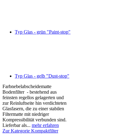
Typ Glas - grün "Paint-stop"
Typ Glas - gelb "Dust-stop"
Farbnebelabscheidematte
Bodenfilter - bestehend aus
feinsten regellos gelagerten und
zur Reinluftseite hin verdichteten
Glasfasern, die zu einer stabilen
Filtermatte mit niedriger
Kompressibilität verbunden sind.
Lieferbar als...
mehr erfahren
Zur Kategorie Kompaktfilter