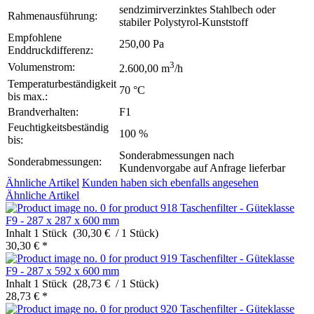
sendzimirverzinktes Stahlbech oder
Rahmenausführung:
stabiler Polystyrol-Kunststoff
Empfohlene
250,00 Pa
Enddruckdifferenz:
3
Volumenstrom:
2.600,00 m
/h
Temperaturbeständigkeit
70 °C
bis max.:
Brandverhalten:
F1
Feuchtigkeitsbeständig
100 %
bis:
Sonderabmessungen nach
Sonderabmessungen:
Kundenvorgabe auf Anfrage lieferbar
Ähnliche Artikel
Kunden haben sich ebenfalls angesehen
Ähnliche Artikel
Taschenfilter - Güteklasse
F9 - 287 x 287 x 600 mm
Inhalt
1 Stück (30,30 € / 1 Stück)
30,30 € *
Taschenfilter - Güteklasse
F9 - 287 x 592 x 600 mm
Inhalt
1 Stück (28,73 € / 1 Stück)
28,73 € *
Taschenfilter - Güteklasse