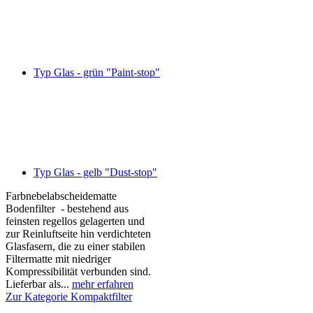
Typ Glas - grün "Paint-stop"
Typ Glas - gelb "Dust-stop"
Farbnebelabscheidematte
Bodenfilter - bestehend aus
feinsten regellos gelagerten und
zur Reinluftseite hin verdichteten
Glasfasern, die zu einer stabilen
Filtermatte mit niedriger
Kompressibilität verbunden sind.
Lieferbar als...
mehr erfahren
Zur Kategorie Kompaktfilter