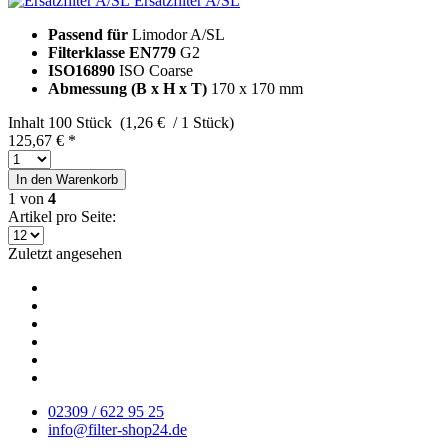
Ersatzfilter A/SL
Passend für
Limodor A/SL
Filterklasse EN779
G2
ISO16890
ISO Coarse
Abmessung (B x H x T)
170 x 170 mm
Inhalt
100 Stück (1,26 € / 1 Stück)
125,67 € *
In den
Warenkorb
1
von
4
Artikel pro Seite:
Zuletzt angesehen
02309 / 622 95 25
info@filter-shop24.de