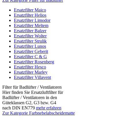
Zur Kategorie Filter für Badlüfter
Ersatzfilter Maico
Ersatzfilter Helios
Ersatzfilter Limodor
Ersatzfilter Meltem
Ersatzfilter Balzer
Ersatzfilter Wolter
Ersatzfilter Strulik
Ersatzfilter Lunos
Ersatzfilter Geberit
Ersatzfilter C & G
Ersatzfilter Rosenberg
Ersatzfilter Hesco
Ersatzfilter Marley
Ersatzfilter Villavent
Filter für Badlüfter / Ventilatoren
Hier finden Sie Ersatzluftfilter für
Badlüfter / Ventilatoren in den
Güteklassen G2, G3 bzw. G4
nach DIN EN779
mehr erfahren
Zur Kategorie Farbnebelabscheidematte