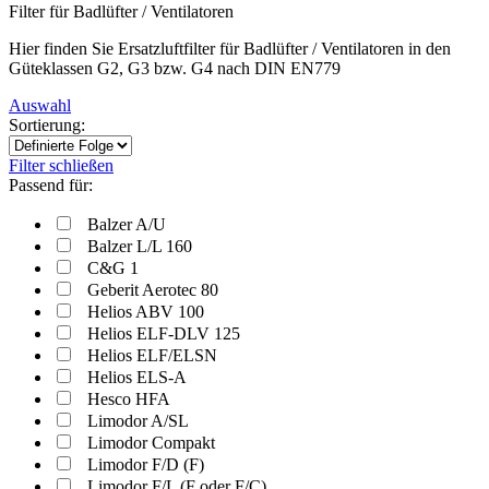
Filter für Badlüfter / Ventilatoren
Hier finden Sie Ersatzluftfilter für Badlüfter / Ventilatoren in den
Güteklassen G2, G3 bzw. G4 nach DIN EN779
Auswahl
Sortierung:
Filter schließen
Passend für:
Balzer A/U
Balzer L/L 160
C&G 1
Geberit Aerotec 80
Helios ABV 100
Helios ELF-DLV 125
Helios ELF/ELSN
Helios ELS-A
Hesco HFA
Limodor A/SL
Limodor Compakt
Limodor F/D (F)
Limodor F/L (F oder F/C)