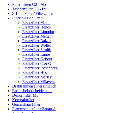
Filtermatten G2 - M5
Taschenfilter G3 - F9
Z-Line Filter / Filterzellen
Filter für Badlüfter
Ersatzfilter Maico
Ersatzfilter Helios
Ersatzfilter Limodor
Ersatzfilter Meltem
Ersatzfilter Balzer
Ersatzfilter Wolter
Ersatzfilter Strulik
Ersatzfilter Lunos
Ersatzfilter Geberit
Ersatzfilter C & G
Ersatzfilter Rosenberg
Ersatzfilter Hesco
Ersatzfilter Marley
Ersatzfilter Villavent
Drahtrahmen Filterschlauch
Farbnebelabscheidematte
Deckenfilter M5
Kompaktfilter
Gummihaar Filter
Flammschutzfilter Bauart A