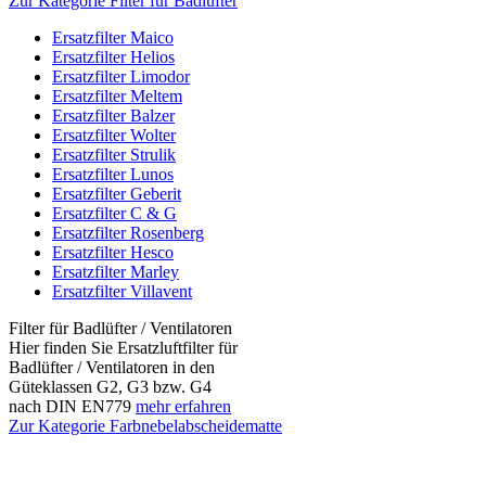
Zur Kategorie Filter für Badlüfter
Ersatzfilter Maico
Ersatzfilter Helios
Ersatzfilter Limodor
Ersatzfilter Meltem
Ersatzfilter Balzer
Ersatzfilter Wolter
Ersatzfilter Strulik
Ersatzfilter Lunos
Ersatzfilter Geberit
Ersatzfilter C & G
Ersatzfilter Rosenberg
Ersatzfilter Hesco
Ersatzfilter Marley
Ersatzfilter Villavent
Filter für Badlüfter / Ventilatoren
Hier finden Sie Ersatzluftfilter für
Badlüfter / Ventilatoren in den
Güteklassen G2, G3 bzw. G4
nach DIN EN779
mehr erfahren
Zur Kategorie Farbnebelabscheidematte