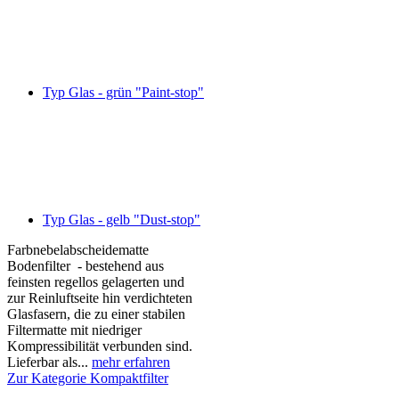
Typ Glas - grün "Paint-stop"
Typ Glas - gelb "Dust-stop"
Farbnebelabscheidematte
Bodenfilter - bestehend aus
feinsten regellos gelagerten und
zur Reinluftseite hin verdichteten
Glasfasern, die zu einer stabilen
Filtermatte mit niedriger
Kompressibilität verbunden sind.
Lieferbar als...
mehr erfahren
Zur Kategorie Kompaktfilter