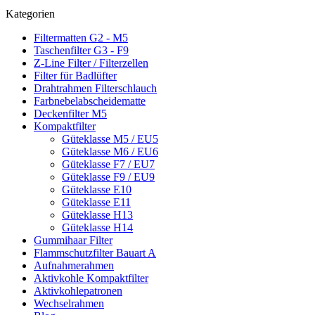
Kategorien
Filtermatten G2 - M5
Taschenfilter G3 - F9
Z-Line Filter / Filterzellen
Filter für Badlüfter
Drahtrahmen Filterschlauch
Farbnebelabscheidematte
Deckenfilter M5
Kompaktfilter
Güteklasse M5 / EU5
Güteklasse M6 / EU6
Güteklasse F7 / EU7
Güteklasse F9 / EU9
Güteklasse E10
Güteklasse E11
Güteklasse H13
Güteklasse H14
Gummihaar Filter
Flammschutzfilter Bauart A
Aufnahmerahmen
Aktivkohle Kompaktfilter
Aktivkohlepatronen
Wechselrahmen