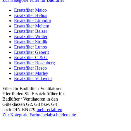
Zur Kategorie Filter für Badlüfter
Ersatzfilter Maico
Ersatzfilter Helios
Ersatzfilter Limodor
Ersatzfilter Meltem
Ersatzfilter Balzer
Ersatzfilter Wolter
Ersatzfilter Strulik
Ersatzfilter Lunos
Ersatzfilter Geberit
Ersatzfilter C & G
Ersatzfilter Rosenberg
Ersatzfilter Hesco
Ersatzfilter Marley
Ersatzfilter Villavent
Filter für Badlüfter / Ventilatoren
Hier finden Sie Ersatzluftfilter für
Badlüfter / Ventilatoren in den
Güteklassen G2, G3 bzw. G4
nach DIN EN779
mehr erfahren
Zur Kategorie Farbnebelabscheidematte