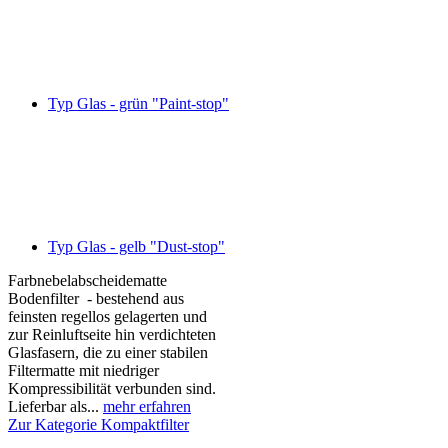
Typ Glas - grün "Paint-stop"
Typ Glas - gelb "Dust-stop"
Farbnebelabscheidematte
Bodenfilter - bestehend aus
feinsten regellos gelagerten und
zur Reinluftseite hin verdichteten
Glasfasern, die zu einer stabilen
Filtermatte mit niedriger
Kompressibilität verbunden sind.
Lieferbar als...
mehr erfahren
Zur Kategorie Kompaktfilter