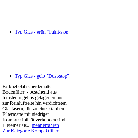
Typ Glas - grün "Paint-stop"
Typ Glas - gelb "Dust-stop"
Farbnebelabscheidematte
Bodenfilter - bestehend aus
feinsten regellos gelagerten und
zur Reinluftseite hin verdichteten
Glasfasern, die zu einer stabilen
Filtermatte mit niedriger
Kompressibilität verbunden sind.
Lieferbar als...
mehr erfahren
Zur Kategorie Kompaktfilter