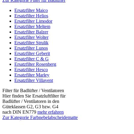
Zur Kategorie Filter für Badlüfter
Ersatzfilter Maico
Ersatzfilter Helios
Ersatzfilter Limodor
Ersatzfilter Meltem
Ersatzfilter Balzer
Ersatzfilter Wolter
Ersatzfilter Strulik
Ersatzfilter Lunos
Ersatzfilter Geberit
Ersatzfilter C & G
Ersatzfilter Rosenberg
Ersatzfilter Hesco
Ersatzfilter Marley
Ersatzfilter Villavent
Filter für Badlüfter / Ventilatoren
Hier finden Sie Ersatzluftfilter für
Badlüfter / Ventilatoren in den
Güteklassen G2, G3 bzw. G4
nach DIN EN779
mehr erfahren
Zur Kategorie Farbnebelabscheidematte