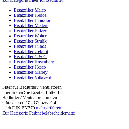
Zur Kategorie Filter für Badlüfter
Ersatzfilter Maico
Ersatzfilter Helios
Ersatzfilter Limodor
Ersatzfilter Meltem
Ersatzfilter Balzer
Ersatzfilter Wolter
Ersatzfilter Strulik
Ersatzfilter Lunos
Ersatzfilter Geberit
Ersatzfilter C & G
Ersatzfilter Rosenberg
Ersatzfilter Hesco
Ersatzfilter Marley
Ersatzfilter Villavent
Filter für Badlüfter / Ventilatoren
Hier finden Sie Ersatzluftfilter für
Badlüfter / Ventilatoren in den
Güteklassen G2, G3 bzw. G4
nach DIN EN779
mehr erfahren
Zur Kategorie Farbnebelabscheidematte