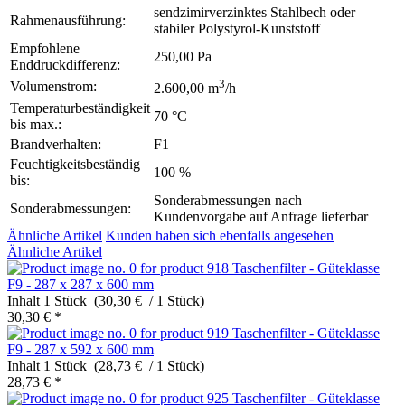
sendzimirverzinktes Stahlbech oder
Rahmenausführung:
stabiler Polystyrol-Kunststoff
Empfohlene
250,00 Pa
Enddruckdifferenz:
3
Volumenstrom:
2.600,00 m
/h
Temperaturbeständigkeit
70 °C
bis max.:
Brandverhalten:
F1
Feuchtigkeitsbeständig
100 %
bis:
Sonderabmessungen nach
Sonderabmessungen:
Kundenvorgabe auf Anfrage lieferbar
Ähnliche Artikel
Kunden haben sich ebenfalls angesehen
Ähnliche Artikel
Taschenfilter - Güteklasse
F9 - 287 x 287 x 600 mm
Inhalt
1 Stück (30,30 € / 1 Stück)
30,30 € *
Taschenfilter - Güteklasse
F9 - 287 x 592 x 600 mm
Inhalt
1 Stück (28,73 € / 1 Stück)
28,73 € *
Taschenfilter - Güteklasse