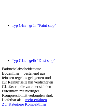
Typ Glas - grün "Paint-stop"
Typ Glas - gelb "Dust-stop"
Farbnebelabscheidematte
Bodenfilter - bestehend aus
feinsten regellos gelagerten und
zur Reinluftseite hin verdichteten
Glasfasern, die zu einer stabilen
Filtermatte mit niedriger
Kompressibilität verbunden sind.
Lieferbar als...
mehr erfahren
Zur Kategorie Kompaktfilter