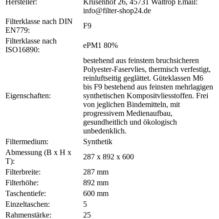
Hersteller:
Krusenhof 26, 45731 Waltrop Email:
info@filter-shop24.de
Filterklasse nach DIN
F9
EN779:
Filterklasse nach
ePM1 80%
ISO16890:
bestehend aus feinstem bruchsicheren
Polyester-Faservlies, thermisch verfestigt,
reinluftseitig geglättet. Güteklassen M6
bis F9 bestehend aus feinsten mehrlagigen
Eigenschaften:
synthetischen Kompositvliesstoffen. Frei
von jeglichen Bindemitteln, mit
progressivem Medienaufbau,
gesundheitlich und ökologisch
unbedenklich.
Filtermedium:
Synthetik
Abmessung (B x H x
287 x 892 x 600
T):
Filterbreite:
287 mm
Filterhöhe:
892 mm
Taschentiefe:
600 mm
Einzeltaschen:
5
Rahmenstärke:
25