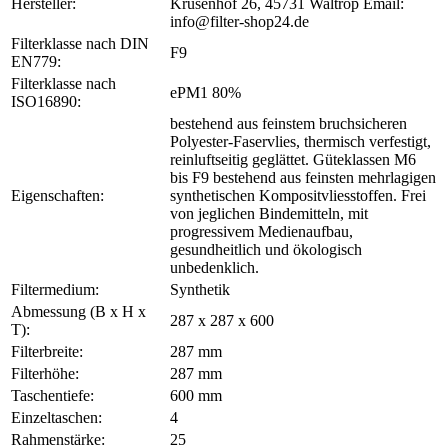
Hersteller:
Krusenhof 26, 45731 Waltrop Email:
info@filter-shop24.de
Filterklasse nach DIN
F9
EN779:
Filterklasse nach
ePM1 80%
ISO16890:
bestehend aus feinstem bruchsicheren
Polyester-Faservlies, thermisch verfestigt,
reinluftseitig geglättet. Güteklassen M6
bis F9 bestehend aus feinsten mehrlagigen
Eigenschaften:
synthetischen Kompositvliesstoffen. Frei
von jeglichen Bindemitteln, mit
progressivem Medienaufbau,
gesundheitlich und ökologisch
unbedenklich.
Filtermedium:
Synthetik
Abmessung (B x H x
287 x 287 x 600
T):
Filterbreite:
287 mm
Filterhöhe:
287 mm
Taschentiefe:
600 mm
Einzeltaschen:
4
Rahmenstärke:
25