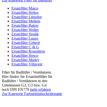
Zur Kategorie Filter für Badlüfter
Ersatzfilter Maico
Ersatzfilter Helios
Ersatzfilter Limodor
Ersatzfilter Meltem
Ersatzfilter Balzer
Ersatzfilter Wolter
Ersatzfilter Strulik
Ersatzfilter Lunos
Ersatzfilter Geberit
Ersatzfilter C & G
Ersatzfilter Rosenberg
Ersatzfilter Hesco
Ersatzfilter Marley
Ersatzfilter Villavent
Filter für Badlüfter / Ventilatoren
Hier finden Sie Ersatzluftfilter für
Badlüfter / Ventilatoren in den
Güteklassen G2, G3 bzw. G4
nach DIN EN779
mehr erfahren
Zur Kategorie Farbnebelabscheidematte