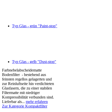
Typ Glas - grün "Paint-stop"
Typ Glas - gelb "Dust-stop"
Farbnebelabscheidematte
Bodenfilter - bestehend aus
feinsten regellos gelagerten und
zur Reinluftseite hin verdichteten
Glasfasern, die zu einer stabilen
Filtermatte mit niedriger
Kompressibilität verbunden sind.
Lieferbar als...
mehr erfahren
Zur Kategorie Kompaktfilter