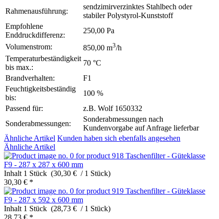
sendzimirverzinktes Stahlbech oder
Rahmenausführung:
stabiler Polystyrol-Kunststoff
Empfohlene
250,00 Pa
Enddruckdifferenz:
3
Volumenstrom:
850,00 m
/h
Temperaturbeständigkeit
70 °C
bis max.:
Brandverhalten:
F1
Feuchtigkeitsbeständig
100 %
bis:
Passend für:
z.B. Wolf 1650332
Sonderabmessungen nach
Sonderabmessungen:
Kundenvorgabe auf Anfrage lieferbar
Ähnliche Artikel
Kunden haben sich ebenfalls angesehen
Ähnliche Artikel
Taschenfilter - Güteklasse
F9 - 287 x 287 x 600 mm
Inhalt
1 Stück (30,30 € / 1 Stück)
30,30 € *
Taschenfilter - Güteklasse
F9 - 287 x 592 x 600 mm
Inhalt
1 Stück (28,73 € / 1 Stück)
28,73 € *