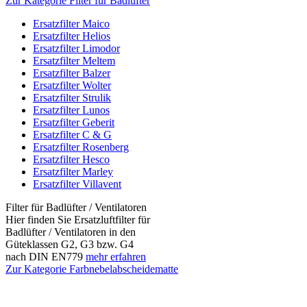
Zur Kategorie Filter für Badlüfter
Ersatzfilter Maico
Ersatzfilter Helios
Ersatzfilter Limodor
Ersatzfilter Meltem
Ersatzfilter Balzer
Ersatzfilter Wolter
Ersatzfilter Strulik
Ersatzfilter Lunos
Ersatzfilter Geberit
Ersatzfilter C & G
Ersatzfilter Rosenberg
Ersatzfilter Hesco
Ersatzfilter Marley
Ersatzfilter Villavent
Filter für Badlüfter / Ventilatoren
Hier finden Sie Ersatzluftfilter für
Badlüfter / Ventilatoren in den
Güteklassen G2, G3 bzw. G4
nach DIN EN779
mehr erfahren
Zur Kategorie Farbnebelabscheidematte