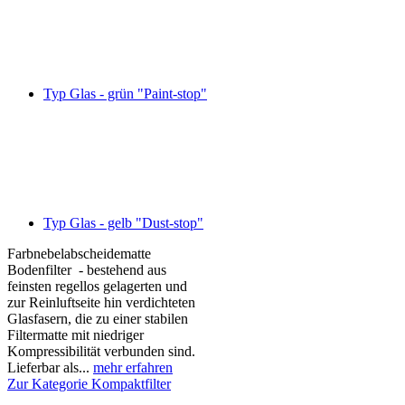
Typ Glas - grün "Paint-stop"
Typ Glas - gelb "Dust-stop"
Farbnebelabscheidematte
Bodenfilter - bestehend aus
feinsten regellos gelagerten und
zur Reinluftseite hin verdichteten
Glasfasern, die zu einer stabilen
Filtermatte mit niedriger
Kompressibilität verbunden sind.
Lieferbar als...
mehr erfahren
Zur Kategorie Kompaktfilter