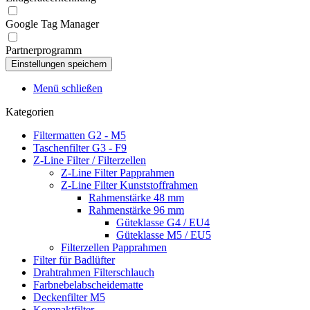
Google Tag Manager
Partnerprogramm
Menü schließen
Kategorien
Filtermatten G2 - M5
Taschenfilter G3 - F9
Z-Line Filter / Filterzellen
Z-Line Filter Papprahmen
Z-Line Filter Kunststoffrahmen
Rahmenstärke 48 mm
Rahmenstärke 96 mm
Güteklasse G4 / EU4
Güteklasse M5 / EU5
Filterzellen Papprahmen
Filter für Badlüfter
Drahtrahmen Filterschlauch
Farbnebelabscheidematte
Deckenfilter M5
Kompaktfilter