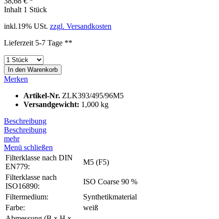
38,68 € *
Inhalt
1 Stück
inkl.19% USt.
zzgl. Versandkosten
Lieferzeit 5-7 Tage **
In den
Warenkorb
Merken
Artikel-Nr.
ZLK393/495/96M5
Versandgewicht:
1,000 kg
Beschreibung
Beschreibung
mehr
Menü schließen
Filterklasse nach DIN
M5 (F5)
EN779:
Filterklasse nach
ISO Coarse 90 %
ISO16890:
Filtermedium:
Synthetikmaterial
Farbe:
weiß
Abmessung (B x H x