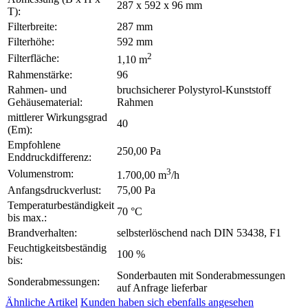
287 x 592 x 96 mm
T):
Filterbreite:
287 mm
Filterhöhe:
592 mm
2
Filterfläche:
1,10 m
Rahmenstärke:
96
Rahmen- und
bruchsicherer Polystyrol-Kunststoff
Gehäusematerial:
Rahmen
mittlerer Wirkungsgrad
40
(Em):
Empfohlene
250,00 Pa
Enddruckdifferenz:
3
Volumenstrom:
1.700,00 m
/h
Anfangsdruckverlust:
75,00 Pa
Temperaturbeständigkeit
70 °C
bis max.:
Brandverhalten:
selbsterlöschend nach DIN 53438, F1
Feuchtigkeitsbeständig
100 %
bis:
Sonderbauten mit Sonderabmessungen
Sonderabmessungen:
auf Anfrage lieferbar
Ähnliche Artikel
Kunden haben sich ebenfalls angesehen