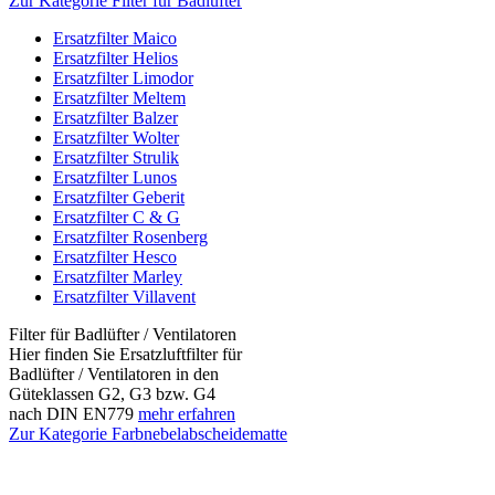
Zur Kategorie Filter für Badlüfter
Ersatzfilter Maico
Ersatzfilter Helios
Ersatzfilter Limodor
Ersatzfilter Meltem
Ersatzfilter Balzer
Ersatzfilter Wolter
Ersatzfilter Strulik
Ersatzfilter Lunos
Ersatzfilter Geberit
Ersatzfilter C & G
Ersatzfilter Rosenberg
Ersatzfilter Hesco
Ersatzfilter Marley
Ersatzfilter Villavent
Filter für Badlüfter / Ventilatoren
Hier finden Sie Ersatzluftfilter für
Badlüfter / Ventilatoren in den
Güteklassen G2, G3 bzw. G4
nach DIN EN779
mehr erfahren
Zur Kategorie Farbnebelabscheidematte