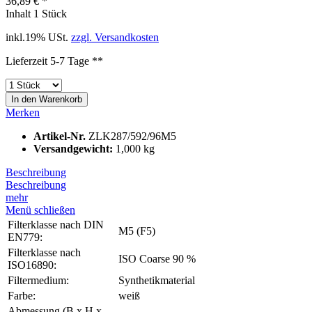
36,89 € *
Inhalt
1 Stück
inkl.19% USt.
zzgl. Versandkosten
Lieferzeit 5-7 Tage **
In den
Warenkorb
Merken
Artikel-Nr.
ZLK287/592/96M5
Versandgewicht:
1,000 kg
Beschreibung
Beschreibung
mehr
Menü schließen
Filterklasse nach DIN
M5 (F5)
EN779:
Filterklasse nach
ISO Coarse 90 %
ISO16890:
Filtermedium:
Synthetikmaterial
Farbe:
weiß
Abmessung (B x H x