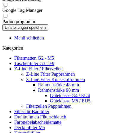
Google Tag Manager
Partnerprogramm
Menü schließen
Kategorien
Filtermatten G2 - M5
Taschenfilter G3 - F9
Z-Line Filter / Filterzellen
Z-Line Filter Papprahmen
Z-Line Filter Kunststoffrahmen
Rahmenstärke 48 mm
Rahmenstärke 96 mm
Güteklasse G4 / EU4
Güteklasse M5 / EU5
Filterzellen Papprahmen
Filter für Badlüfter
Drahtrahmen Filterschlauch
Farbnebelabscheidematte
Deckenfilter M5
Kompaktfilter