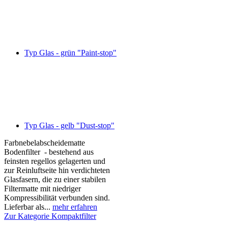
Typ Glas - grün "Paint-stop"
Typ Glas - gelb "Dust-stop"
Farbnebelabscheidematte
Bodenfilter - bestehend aus
feinsten regellos gelagerten und
zur Reinluftseite hin verdichteten
Glasfasern, die zu einer stabilen
Filtermatte mit niedriger
Kompressibilität verbunden sind.
Lieferbar als...
mehr erfahren
Zur Kategorie Kompaktfilter