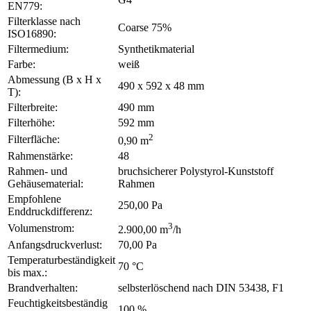
EN779:
Filterklasse nach
Coarse 75%
ISO16890:
Filtermedium:
Synthetikmaterial
Farbe:
weiß
Abmessung (B x H x
490 x 592 x 48 mm
T):
Filterbreite:
490 mm
Filterhöhe:
592 mm
2
Filterfläche:
0,90 m
Rahmenstärke:
48
Rahmen- und
bruchsicherer Polystyrol-Kunststoff
Gehäusematerial:
Rahmen
Empfohlene
250,00 Pa
Enddruckdifferenz:
3
Volumenstrom:
2.900,00 m
/h
Anfangsdruckverlust:
70,00 Pa
Temperaturbeständigkeit
70 °C
bis max.:
Brandverhalten:
selbsterlöschend nach DIN 53438, F1
Feuchtigkeitsbeständig
100 %