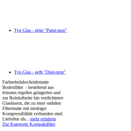
Typ Glas - grün "Paint-stop"
Typ Glas - gelb "Dust-stop"
Farbnebelabscheidematte
Bodenfilter - bestehend aus
feinsten regellos gelagerten und
zur Reinluftseite hin verdichteten
Glasfasern, die zu einer stabilen
Filtermatte mit niedriger
Kompressibilität verbunden sind.
Lieferbar als...
mehr erfahren
Zur Kategorie Kompaktfilter