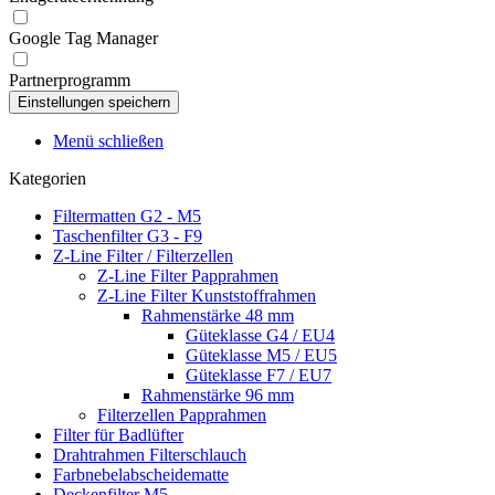
Google Tag Manager
Partnerprogramm
Menü schließen
Kategorien
Filtermatten G2 - M5
Taschenfilter G3 - F9
Z-Line Filter / Filterzellen
Z-Line Filter Papprahmen
Z-Line Filter Kunststoffrahmen
Rahmenstärke 48 mm
Güteklasse G4 / EU4
Güteklasse M5 / EU5
Güteklasse F7 / EU7
Rahmenstärke 96 mm
Filterzellen Papprahmen
Filter für Badlüfter
Drahtrahmen Filterschlauch
Farbnebelabscheidematte
Deckenfilter M5