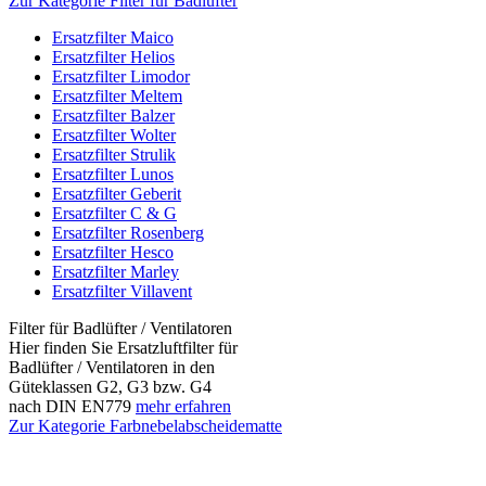
Zur Kategorie Filter für Badlüfter
Ersatzfilter Maico
Ersatzfilter Helios
Ersatzfilter Limodor
Ersatzfilter Meltem
Ersatzfilter Balzer
Ersatzfilter Wolter
Ersatzfilter Strulik
Ersatzfilter Lunos
Ersatzfilter Geberit
Ersatzfilter C & G
Ersatzfilter Rosenberg
Ersatzfilter Hesco
Ersatzfilter Marley
Ersatzfilter Villavent
Filter für Badlüfter / Ventilatoren
Hier finden Sie Ersatzluftfilter für
Badlüfter / Ventilatoren in den
Güteklassen G2, G3 bzw. G4
nach DIN EN779
mehr erfahren
Zur Kategorie Farbnebelabscheidematte