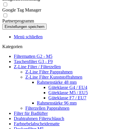
Google Tag Manager
Partnerprogramm
Menü schließen
Kategorien
Filtermatten G2 - M5
Taschenfilter G3 - F9
Z-Line Filter / Filterzellen
Z-Line Filter Papprahmen
Z-Line Filter Kunststoffrahmen
Rahmenstärke 48 mm
Güteklasse G4 / EU4
Güteklasse M5 / EU5
Güteklasse F7 / EU7
Rahmenstärke 96 mm
Filterzellen Papprahmen
Filter für Badlüfter
Drahtrahmen Filterschlauch
Farbnebelabscheidematte
Deckenfilter M5