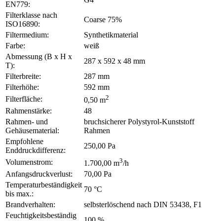
EN779:
Filterklasse nach
Coarse 75%
ISO16890:
Filtermedium:
Synthetikmaterial
Farbe:
weiß
Abmessung (B x H x
287 x 592 x 48 mm
T):
Filterbreite:
287 mm
Filterhöhe:
592 mm
2
Filterfläche:
0,50 m
Rahmenstärke:
48
Rahmen- und
bruchsicherer Polystyrol-Kunststoff
Gehäusematerial:
Rahmen
Empfohlene
250,00 Pa
Enddruckdifferenz:
3
Volumenstrom:
1.700,00 m
/h
Anfangsdruckverlust:
70,00 Pa
Temperaturbeständigkeit
70 °C
bis max.:
Brandverhalten:
selbsterlöschend nach DIN 53438, F1
Feuchtigkeitsbeständig
100 %