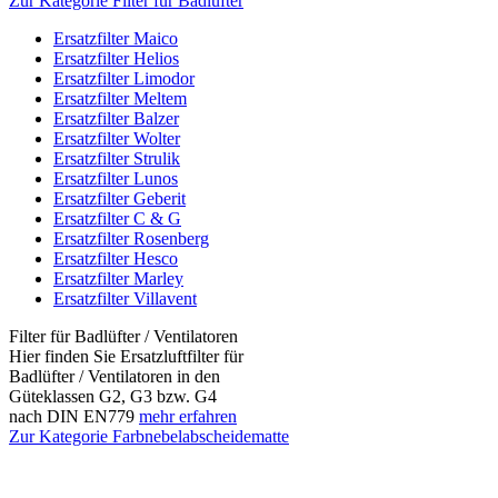
Zur Kategorie Filter für Badlüfter
Ersatzfilter Maico
Ersatzfilter Helios
Ersatzfilter Limodor
Ersatzfilter Meltem
Ersatzfilter Balzer
Ersatzfilter Wolter
Ersatzfilter Strulik
Ersatzfilter Lunos
Ersatzfilter Geberit
Ersatzfilter C & G
Ersatzfilter Rosenberg
Ersatzfilter Hesco
Ersatzfilter Marley
Ersatzfilter Villavent
Filter für Badlüfter / Ventilatoren
Hier finden Sie Ersatzluftfilter für
Badlüfter / Ventilatoren in den
Güteklassen G2, G3 bzw. G4
nach DIN EN779
mehr erfahren
Zur Kategorie Farbnebelabscheidematte