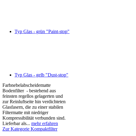
Typ Glas - grün "Paint-stop"
Typ Glas - gelb "Dust-stop"
Farbnebelabscheidematte
Bodenfilter - bestehend aus
feinsten regellos gelagerten und
zur Reinluftseite hin verdichteten
Glasfasern, die zu einer stabilen
Filtermatte mit niedriger
Kompressibilität verbunden sind.
Lieferbar als...
mehr erfahren
Zur Kategorie Kompaktfilter