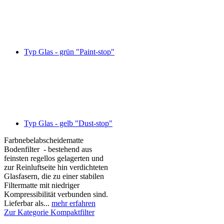
Typ Glas - grün "Paint-stop"
Typ Glas - gelb "Dust-stop"
Farbnebelabscheidematte
Bodenfilter - bestehend aus
feinsten regellos gelagerten und
zur Reinluftseite hin verdichteten
Glasfasern, die zu einer stabilen
Filtermatte mit niedriger
Kompressibilität verbunden sind.
Lieferbar als...
mehr erfahren
Zur Kategorie Kompaktfilter