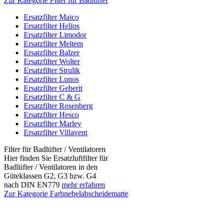
Zur Kategorie Filter für Badlüfter
Ersatzfilter Maico
Ersatzfilter Helios
Ersatzfilter Limodor
Ersatzfilter Meltem
Ersatzfilter Balzer
Ersatzfilter Wolter
Ersatzfilter Strulik
Ersatzfilter Lunos
Ersatzfilter Geberit
Ersatzfilter C & G
Ersatzfilter Rosenberg
Ersatzfilter Hesco
Ersatzfilter Marley
Ersatzfilter Villavent
Filter für Badlüfter / Ventilatoren
Hier finden Sie Ersatzluftfilter für
Badlüfter / Ventilatoren in den
Güteklassen G2, G3 bzw. G4
nach DIN EN779
mehr erfahren
Zur Kategorie Farbnebelabscheidematte