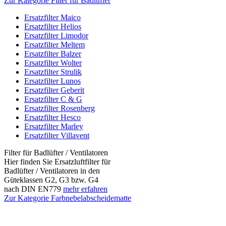
Zur Kategorie Filter für Badlüfter
Ersatzfilter Maico
Ersatzfilter Helios
Ersatzfilter Limodor
Ersatzfilter Meltem
Ersatzfilter Balzer
Ersatzfilter Wolter
Ersatzfilter Strulik
Ersatzfilter Lunos
Ersatzfilter Geberit
Ersatzfilter C & G
Ersatzfilter Rosenberg
Ersatzfilter Hesco
Ersatzfilter Marley
Ersatzfilter Villavent
Filter für Badlüfter / Ventilatoren
Hier finden Sie Ersatzluftfilter für
Badlüfter / Ventilatoren in den
Güteklassen G2, G3 bzw. G4
nach DIN EN779
mehr erfahren
Zur Kategorie Farbnebelabscheidematte