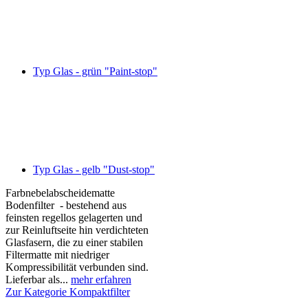
Typ Glas - grün "Paint-stop"
Typ Glas - gelb "Dust-stop"
Farbnebelabscheidematte
Bodenfilter - bestehend aus
feinsten regellos gelagerten und
zur Reinluftseite hin verdichteten
Glasfasern, die zu einer stabilen
Filtermatte mit niedriger
Kompressibilität verbunden sind.
Lieferbar als...
mehr erfahren
Zur Kategorie Kompaktfilter