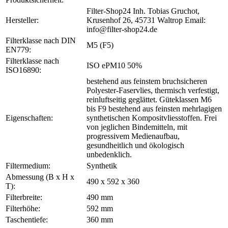
Filter-Shop24 Inh. Tobias Gruchot,
Hersteller:
Krusenhof 26, 45731 Waltrop Email:
info@filter-shop24.de
Filterklasse nach DIN
M5 (F5)
EN779:
Filterklasse nach
ISO ePM10 50%
ISO16890:
bestehend aus feinstem bruchsicheren
Polyester-Faservlies, thermisch verfestigt,
reinluftseitig geglättet. Güteklassen M6
bis F9 bestehend aus feinsten mehrlagigen
Eigenschaften:
synthetischen Kompositvliesstoffen. Frei
von jeglichen Bindemitteln, mit
progressivem Medienaufbau,
gesundheitlich und ökologisch
unbedenklich.
Filtermedium:
Synthetik
Abmessung (B x H x
490 x 592 x 360
T):
Filterbreite:
490 mm
Filterhöhe:
592 mm
Taschentiefe:
360 mm