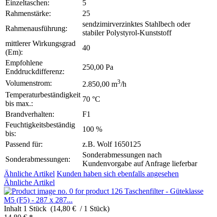
Einzeltaschen:
5
Rahmenstärke:
25
sendzimirverzinktes Stahlbech oder
Rahmenausführung:
stabiler Polystyrol-Kunststoff
mittlerer Wirkungsgrad
40
(Em):
Empfohlene
250,00 Pa
Enddruckdifferenz:
3
Volumenstrom:
2.850,00 m
/h
Temperaturbeständigkeit
70 °C
bis max.:
Brandverhalten:
F1
Feuchtigkeitsbeständig
100 %
bis:
Passend für:
z.B. Wolf 1650125
Sonderabmessungen nach
Sonderabmessungen:
Kundenvorgabe auf Anfrage lieferbar
Ähnliche Artikel
Kunden haben sich ebenfalls angesehen
Ähnliche Artikel
Taschenfilter - Güteklasse
M5 (F5) - 287 x 287...
Inhalt
1 Stück (14,80 € / 1 Stück)