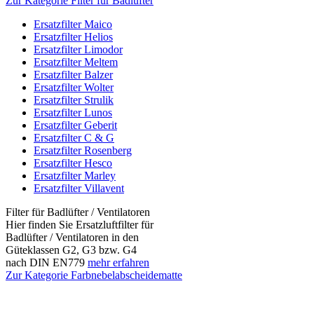
Zur Kategorie Filter für Badlüfter
Ersatzfilter Maico
Ersatzfilter Helios
Ersatzfilter Limodor
Ersatzfilter Meltem
Ersatzfilter Balzer
Ersatzfilter Wolter
Ersatzfilter Strulik
Ersatzfilter Lunos
Ersatzfilter Geberit
Ersatzfilter C & G
Ersatzfilter Rosenberg
Ersatzfilter Hesco
Ersatzfilter Marley
Ersatzfilter Villavent
Filter für Badlüfter / Ventilatoren
Hier finden Sie Ersatzluftfilter für
Badlüfter / Ventilatoren in den
Güteklassen G2, G3 bzw. G4
nach DIN EN779
mehr erfahren
Zur Kategorie Farbnebelabscheidematte