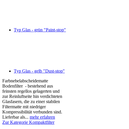
Typ Glas - grün "Paint-stop"
Typ Glas - gelb "Dust-stop"
Farbnebelabscheidematte
Bodenfilter - bestehend aus
feinsten regellos gelagerten und
zur Reinluftseite hin verdichteten
Glasfasern, die zu einer stabilen
Filtermatte mit niedriger
Kompressibilität verbunden sind.
Lieferbar als...
mehr erfahren
Zur Kategorie Kompaktfilter