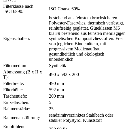
Filterklasse nach
ISO Coarse 60%
ISO16890:
bestehend aus feinstem bruchsicheren
Polyester-Faservlies, thermisch verfestigt,
reinluftseitig geglättet. Güteklassen M6
bis F9 bestehend aus feinsten mehrlagigen
Eigenschaften:
synthetischen Kompositvliesstoffen. Frei
von jeglichen Bindemitteln, mit
progressivem Medienaufbau,
gesundheitlich und ökologisch
unbedenklich.
Filtermedium:
Synthetik
Abmessung (B x H x
490 x 592 x 200
T):
Filterbreite:
490 mm
Filterhöhe:
592 mm
Taschentiefe:
200 mm
Einzeltaschen:
5
Rahmenstärke:
25
sendzimirverzinktes Stahlbech oder
Rahmenausführung:
stabiler Polystyrol-Kunststoff
Empfohlene