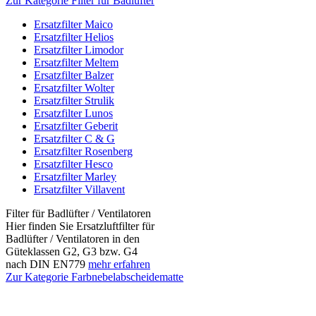
Zur Kategorie Filter für Badlüfter
Ersatzfilter Maico
Ersatzfilter Helios
Ersatzfilter Limodor
Ersatzfilter Meltem
Ersatzfilter Balzer
Ersatzfilter Wolter
Ersatzfilter Strulik
Ersatzfilter Lunos
Ersatzfilter Geberit
Ersatzfilter C & G
Ersatzfilter Rosenberg
Ersatzfilter Hesco
Ersatzfilter Marley
Ersatzfilter Villavent
Filter für Badlüfter / Ventilatoren
Hier finden Sie Ersatzluftfilter für
Badlüfter / Ventilatoren in den
Güteklassen G2, G3 bzw. G4
nach DIN EN779
mehr erfahren
Zur Kategorie Farbnebelabscheidematte