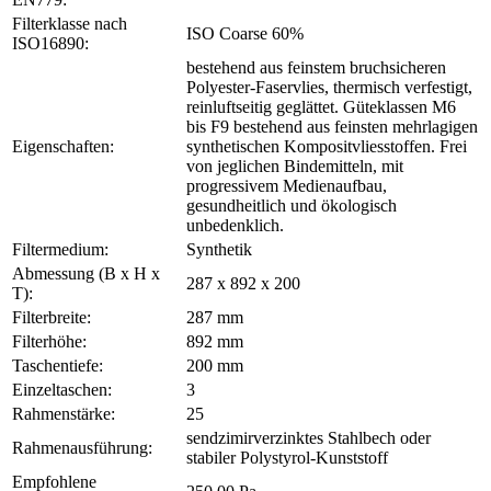
Filterklasse nach
ISO Coarse 60%
ISO16890:
bestehend aus feinstem bruchsicheren
Polyester-Faservlies, thermisch verfestigt,
reinluftseitig geglättet. Güteklassen M6
bis F9 bestehend aus feinsten mehrlagigen
Eigenschaften:
synthetischen Kompositvliesstoffen. Frei
von jeglichen Bindemitteln, mit
progressivem Medienaufbau,
gesundheitlich und ökologisch
unbedenklich.
Filtermedium:
Synthetik
Abmessung (B x H x
287 x 892 x 200
T):
Filterbreite:
287 mm
Filterhöhe:
892 mm
Taschentiefe:
200 mm
Einzeltaschen:
3
Rahmenstärke:
25
sendzimirverzinktes Stahlbech oder
Rahmenausführung:
stabiler Polystyrol-Kunststoff
Empfohlene