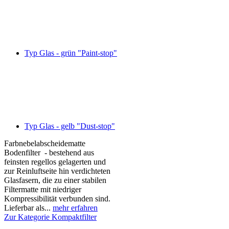
Typ Glas - grün "Paint-stop"
Typ Glas - gelb "Dust-stop"
Farbnebelabscheidematte
Bodenfilter - bestehend aus
feinsten regellos gelagerten und
zur Reinluftseite hin verdichteten
Glasfasern, die zu einer stabilen
Filtermatte mit niedriger
Kompressibilität verbunden sind.
Lieferbar als...
mehr erfahren
Zur Kategorie Kompaktfilter