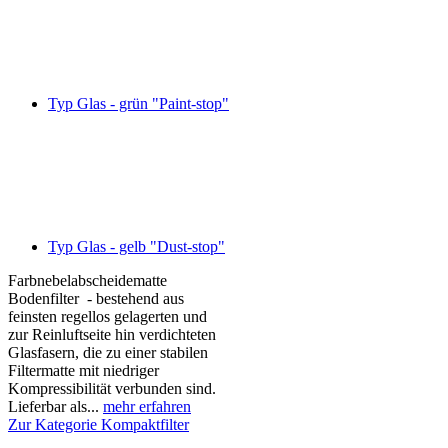
Typ Glas - grün "Paint-stop"
Typ Glas - gelb "Dust-stop"
Farbnebelabscheidematte
Bodenfilter - bestehend aus
feinsten regellos gelagerten und
zur Reinluftseite hin verdichteten
Glasfasern, die zu einer stabilen
Filtermatte mit niedriger
Kompressibilität verbunden sind.
Lieferbar als...
mehr erfahren
Zur Kategorie Kompaktfilter