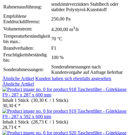
sendzimirverzinktes Stahlbech oder
Rahmenausführung:
stabiler Polystyrol-Kunststoff
Empfohlene
250,00 Pa
Enddruckdifferenz:
3
Volumenstrom:
4.200,00 m
/h
Temperaturbeständigkeit
70 °C
bis max.:
Brandverhalten:
F1
Feuchtigkeitsbeständig
100 %
bis:
Sonderabmessungen nach
Sonderabmessungen:
Kundenvorgabe auf Anfrage lieferbar
Ähnliche Artikel
Kunden haben sich ebenfalls angesehen
Ähnliche Artikel
Taschenfilter - Güteklasse
F9 - 287 x 287 x 600 mm
Inhalt
1 Stück (30,30 € / 1 Stück)
30,30 € *
Taschenfilter - Güteklasse
F9 - 287 x 592 x 600 mm
Inhalt
1 Stück (28,73 € / 1 Stück)
28,73 € *
Taschenfilter - Güteklasse