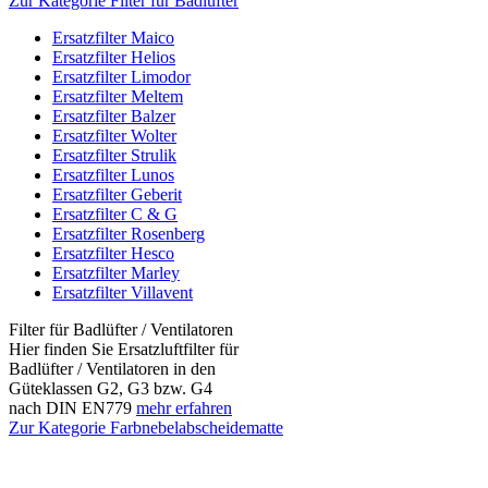
Zur Kategorie Filter für Badlüfter
Ersatzfilter Maico
Ersatzfilter Helios
Ersatzfilter Limodor
Ersatzfilter Meltem
Ersatzfilter Balzer
Ersatzfilter Wolter
Ersatzfilter Strulik
Ersatzfilter Lunos
Ersatzfilter Geberit
Ersatzfilter C & G
Ersatzfilter Rosenberg
Ersatzfilter Hesco
Ersatzfilter Marley
Ersatzfilter Villavent
Filter für Badlüfter / Ventilatoren
Hier finden Sie Ersatzluftfilter für
Badlüfter / Ventilatoren in den
Güteklassen G2, G3 bzw. G4
nach DIN EN779
mehr erfahren
Zur Kategorie Farbnebelabscheidematte