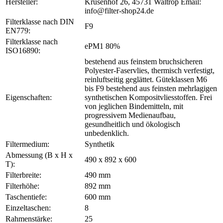
Hersteller:
Krusenhof 26, 45731 Waltrop Email:
info@filter-shop24.de
Filterklasse nach DIN
F9
EN779:
Filterklasse nach
ePM1 80%
ISO16890:
bestehend aus feinstem bruchsicheren
Polyester-Faservlies, thermisch verfestigt,
reinluftseitig geglättet. Güteklassen M6
bis F9 bestehend aus feinsten mehrlagigen
Eigenschaften:
synthetischen Kompositvliesstoffen. Frei
von jeglichen Bindemitteln, mit
progressivem Medienaufbau,
gesundheitlich und ökologisch
unbedenklich.
Filtermedium:
Synthetik
Abmessung (B x H x
490 x 892 x 600
T):
Filterbreite:
490 mm
Filterhöhe:
892 mm
Taschentiefe:
600 mm
Einzeltaschen:
8
Rahmenstärke:
25