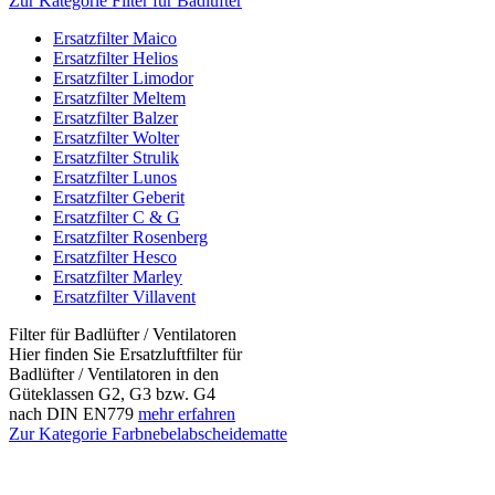
Zur Kategorie Filter für Badlüfter
Ersatzfilter Maico
Ersatzfilter Helios
Ersatzfilter Limodor
Ersatzfilter Meltem
Ersatzfilter Balzer
Ersatzfilter Wolter
Ersatzfilter Strulik
Ersatzfilter Lunos
Ersatzfilter Geberit
Ersatzfilter C & G
Ersatzfilter Rosenberg
Ersatzfilter Hesco
Ersatzfilter Marley
Ersatzfilter Villavent
Filter für Badlüfter / Ventilatoren
Hier finden Sie Ersatzluftfilter für
Badlüfter / Ventilatoren in den
Güteklassen G2, G3 bzw. G4
nach DIN EN779
mehr erfahren
Zur Kategorie Farbnebelabscheidematte