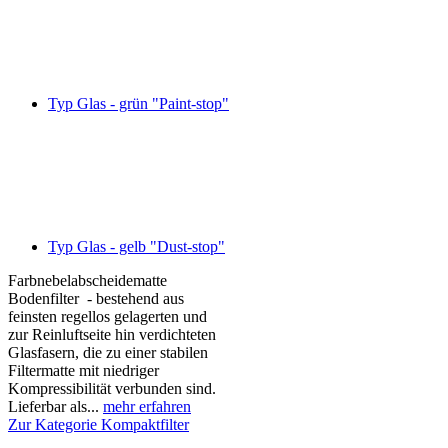
Typ Glas - grün "Paint-stop"
Typ Glas - gelb "Dust-stop"
Farbnebelabscheidematte
Bodenfilter - bestehend aus
feinsten regellos gelagerten und
zur Reinluftseite hin verdichteten
Glasfasern, die zu einer stabilen
Filtermatte mit niedriger
Kompressibilität verbunden sind.
Lieferbar als...
mehr erfahren
Zur Kategorie Kompaktfilter