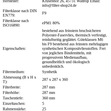
Hersteller:
Krusenhof 26, 45731 Waltrop Email:
info@filter-shop24.de
Filterklasse nach DIN
F9
EN779:
Filterklasse nach
ePM1 80%
ISO16890:
bestehend aus feinstem bruchsicheren
Polyester-Faservlies, thermisch verfestigt,
reinluftseitig geglättet. Güteklassen M6
bis F9 bestehend aus feinsten mehrlagigen
Eigenschaften:
synthetischen Kompositvliesstoffen. Frei
von jeglichen Bindemitteln, mit
progressivem Medienaufbau,
gesundheitlich und ökologisch
unbedenklich.
Filtermedium:
Synthetik
Abmessung (B x H x
287 x 287 x 360
T):
Filterbreite:
287 mm
Filterhöhe:
287 mm
Taschentiefe:
360 mm
Einzeltaschen:
5
Rahmenstärke:
25