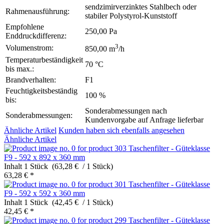
sendzimirverzinktes Stahlbech oder
Rahmenausführung:
stabiler Polystyrol-Kunststoff
Empfohlene
250,00 Pa
Enddruckdifferenz:
3
Volumenstrom:
850,00 m
/h
Temperaturbeständigkeit
70 °C
bis max.:
Brandverhalten:
F1
Feuchtigkeitsbeständig
100 %
bis:
Sonderabmessungen nach
Sonderabmessungen:
Kundenvorgabe auf Anfrage lieferbar
Ähnliche Artikel
Kunden haben sich ebenfalls angesehen
Ähnliche Artikel
Taschenfilter - Güteklasse
F9 - 592 x 892 x 360 mm
Inhalt
1 Stück (63,28 € / 1 Stück)
63,28 € *
Taschenfilter - Güteklasse
F9 - 592 x 592 x 360 mm
Inhalt
1 Stück (42,45 € / 1 Stück)
42,45 € *
Taschenfilter - Güteklasse