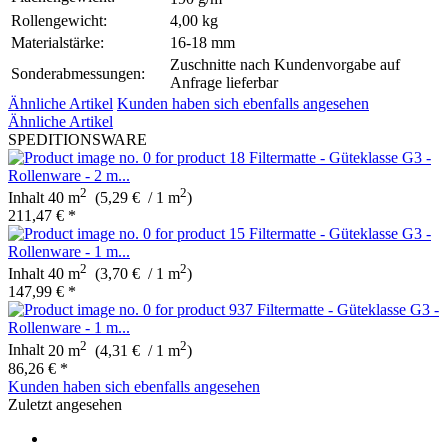
Rollengewicht:
4,00 kg
Materialstärke:
16-18 mm
Zuschnitte nach Kundenvorgabe auf
Sonderabmessungen:
Anfrage lieferbar
Ähnliche Artikel
Kunden haben sich ebenfalls angesehen
Ähnliche Artikel
SPEDITIONSWARE
Filtermatte - Güteklasse G3 -
Rollenware - 2 m...
2
2
Inhalt
40 m
(5,29 € / 1 m
)
211,47 € *
Filtermatte - Güteklasse G3 -
Rollenware - 1 m...
2
2
Inhalt
40 m
(3,70 € / 1 m
)
147,99 € *
Filtermatte - Güteklasse G3 -
Rollenware - 1 m...
2
2
Inhalt
20 m
(4,31 € / 1 m
)
86,26 € *
Kunden haben sich ebenfalls angesehen
Zuletzt angesehen