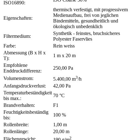
ISO16890:
thermisch verfestigt, mit progressivem
Medienaufbau, frei von jeglichen
Eigenschaften:
Bindemitteln, gesundheitlich und
ökologisch unbedenklich
Synthetik - feinstes, bruchsicheres
Filtermedium:
Polyester Faservlies
Farbe:
Rein weiss
Abmessung (B x H x
1 m x 20 m
T):
Empfohlene
250,00 Pa
Enddruckdifferenz:
3
Volumenstrom:
5.400,00 m
/h
Anfangsdruckverlust:
42,00 Pa
Temperaturbeständigkeit
70 °C
bis max.:
Brandverhalten:
F1
Feuchtigkeitsbeständig
100 %
bis:
Rollenbreite:
1,00 m
Rollenlänge:
20,00 m
2
Flächengewicht:
190 g/m