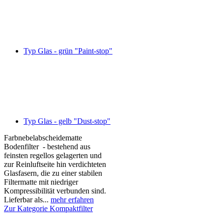
Typ Glas - grün "Paint-stop"
Typ Glas - gelb "Dust-stop"
Farbnebelabscheidematte
Bodenfilter - bestehend aus
feinsten regellos gelagerten und
zur Reinluftseite hin verdichteten
Glasfasern, die zu einer stabilen
Filtermatte mit niedriger
Kompressibilität verbunden sind.
Lieferbar als...
mehr erfahren
Zur Kategorie Kompaktfilter