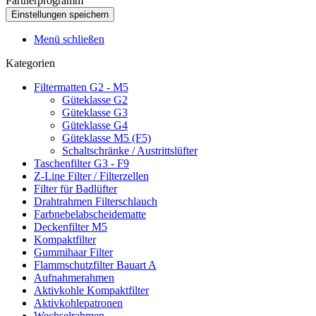
Partnerprogramm
Menü schließen
Kategorien
Filtermatten G2 - M5
Güteklasse G2
Güteklasse G3
Güteklasse G4
Güteklasse M5 (F5)
Schaltschränke / Austrittslüfter
Taschenfilter G3 - F9
Z-Line Filter / Filterzellen
Filter für Badlüfter
Drahtrahmen Filterschlauch
Farbnebelabscheidematte
Deckenfilter M5
Kompaktfilter
Gummihaar Filter
Flammschutzfilter Bauart A
Aufnahmerahmen
Aktivkohle Kompaktfilter
Aktivkohlepatronen
Wechselrahmen