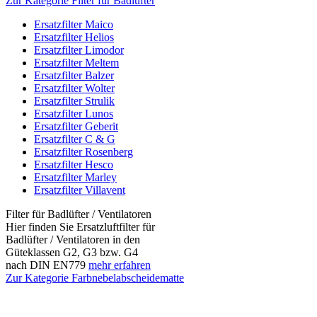
Zur Kategorie Filter für Badlüfter
Ersatzfilter Maico
Ersatzfilter Helios
Ersatzfilter Limodor
Ersatzfilter Meltem
Ersatzfilter Balzer
Ersatzfilter Wolter
Ersatzfilter Strulik
Ersatzfilter Lunos
Ersatzfilter Geberit
Ersatzfilter C & G
Ersatzfilter Rosenberg
Ersatzfilter Hesco
Ersatzfilter Marley
Ersatzfilter Villavent
Filter für Badlüfter / Ventilatoren
Hier finden Sie Ersatzluftfilter für
Badlüfter / Ventilatoren in den
Güteklassen G2, G3 bzw. G4
nach DIN EN779
mehr erfahren
Zur Kategorie Farbnebelabscheidematte