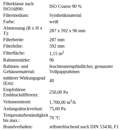
Filterklasse nach
ISO Coarse 90 %
ISO16890:
Filtermedium:
Synthetikmaterial
Farbe:
weiß
Abmessung (B x H x
287 x 592 x 96 mm
T):
Filterbreite:
287 mm
Filterhöhe:
592 mm
2
Filterfläche:
1,15 m
Rahmenstärke:
96
Rahmen- und
feuchteunempfindlicher, gestanzter
Gehäusematerial:
Vollpapprahmen
mittlerer Wirkungsgrad
40
(Em):
Empfohlene
250,00 Pa
Enddruckdifferenz:
3
Volumenstrom:
1.700,00 m
/h
Anfangsdruckverlust:
75,00 Pa
Temperaturbeständigkeit
70 °C
bis max.:
Brandverhalten:
selbsterlöschend nach DIN 53438, F1