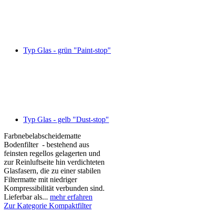
Typ Glas - grün "Paint-stop"
Typ Glas - gelb "Dust-stop"
Farbnebelabscheidematte
Bodenfilter - bestehend aus
feinsten regellos gelagerten und
zur Reinluftseite hin verdichteten
Glasfasern, die zu einer stabilen
Filtermatte mit niedriger
Kompressibilität verbunden sind.
Lieferbar als...
mehr erfahren
Zur Kategorie Kompaktfilter