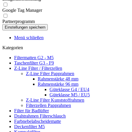
Google Tag Manager
Partnerprogramm
Menü schließen
Kategorien
Filtermatten G2 - M5
Taschenfilter G3 - F9
Z-Line Filter / Filterzellen
Z-Line Filter Papprahmen
Rahmenstärke 48 mm
Rahmenstärke 96 mm
Güteklasse G4 / EU4
Güteklasse M5 / EU5
Z-Line Filter Kunststoffrahmen
Filterzellen Papprahmen
Filter für Badlüfter
Drahtrahmen Filterschlauch
Farbnebelabscheidematte
Deckenfilter M5
Kompaktfilter