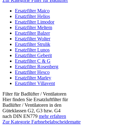
Zur Kategorie Filter für Badlüfter
Ersatzfilter Maico
Ersatzfilter Helios
Ersatzfilter Limodor
Ersatzfilter Meltem
Ersatzfilter Balzer
Ersatzfilter Wolter
Ersatzfilter Strulik
Ersatzfilter Lunos
Ersatzfilter Geberit
Ersatzfilter C & G
Ersatzfilter Rosenberg
Ersatzfilter Hesco
Ersatzfilter Marley
Ersatzfilter Villavent
Filter für Badlüfter / Ventilatoren
Hier finden Sie Ersatzluftfilter für
Badlüfter / Ventilatoren in den
Güteklassen G2, G3 bzw. G4
nach DIN EN779
mehr erfahren
Zur Kategorie Farbnebelabscheidematte