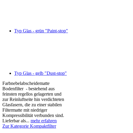
Typ Glas - grün "Paint-stop"
Typ Glas - gelb "Dust-stop"
Farbnebelabscheidematte
Bodenfilter - bestehend aus
feinsten regellos gelagerten und
zur Reinluftseite hin verdichteten
Glasfasern, die zu einer stabilen
Filtermatte mit niedriger
Kompressibilität verbunden sind.
Lieferbar als...
mehr erfahren
Zur Kategorie Kompaktfilter