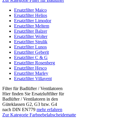
Zur Kategorie Filter für Badlüfter
Ersatzfilter Maico
Ersatzfilter Helios
Ersatzfilter Limodor
Ersatzfilter Meltem
Ersatzfilter Balzer
Ersatzfilter Wolter
Ersatzfilter Strulik
Ersatzfilter Lunos
Ersatzfilter Geberit
Ersatzfilter C & G
Ersatzfilter Rosenberg
Ersatzfilter Hesco
Ersatzfilter Marley
Ersatzfilter Villavent
Filter für Badlüfter / Ventilatoren
Hier finden Sie Ersatzluftfilter für
Badlüfter / Ventilatoren in den
Güteklassen G2, G3 bzw. G4
nach DIN EN779
mehr erfahren
Zur Kategorie Farbnebelabscheidematte