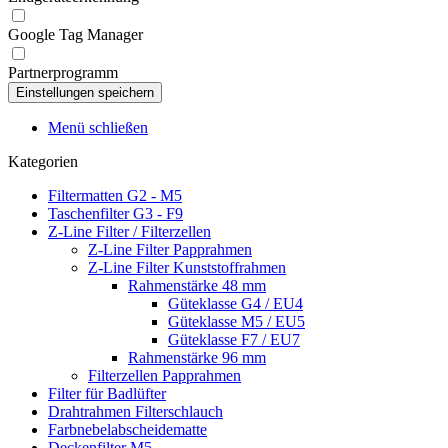
Google Tag Manager
Partnerprogramm
Menü schließen
Kategorien
Filtermatten G2 - M5
Taschenfilter G3 - F9
Z-Line Filter / Filterzellen
Z-Line Filter Papprahmen
Z-Line Filter Kunststoffrahmen
Rahmenstärke 48 mm
Güteklasse G4 / EU4
Güteklasse M5 / EU5
Güteklasse F7 / EU7
Rahmenstärke 96 mm
Filterzellen Papprahmen
Filter für Badlüfter
Drahtrahmen Filterschlauch
Farbnebelabscheidematte
Deckenfilter M5