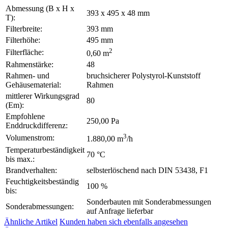
Abmessung (B x H x
393 x 495 x 48 mm
T):
Filterbreite:
393 mm
Filterhöhe:
495 mm
2
Filterfläche:
0,60 m
Rahmenstärke:
48
Rahmen- und
bruchsicherer Polystyrol-Kunststoff
Gehäusematerial:
Rahmen
mittlerer Wirkungsgrad
80
(Em):
Empfohlene
250,00 Pa
Enddruckdifferenz:
3
Volumenstrom:
1.880,00 m
/h
Temperaturbeständigkeit
70 °C
bis max.:
Brandverhalten:
selbsterlöschend nach DIN 53438, F1
Feuchtigkeitsbeständig
100 %
bis:
Sonderbauten mit Sonderabmessungen
Sonderabmessungen:
auf Anfrage lieferbar
Ähnliche Artikel
Kunden haben sich ebenfalls angesehen