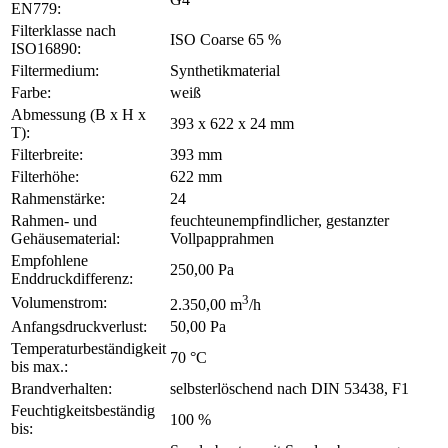
EN779:
Filterklasse nach
ISO Coarse 65 %
ISO16890:
Filtermedium:
Synthetikmaterial
Farbe:
weiß
Abmessung (B x H x
393 x 622 x 24 mm
T):
Filterbreite:
393 mm
Filterhöhe:
622 mm
Rahmenstärke:
24
Rahmen- und
feuchteunempfindlicher, gestanzter
Gehäusematerial:
Vollpapprahmen
Empfohlene
250,00 Pa
Enddruckdifferenz:
3
Volumenstrom:
2.350,00 m
/h
Anfangsdruckverlust:
50,00 Pa
Temperaturbeständigkeit
70 °C
bis max.:
Brandverhalten:
selbsterlöschend nach DIN 53438, F1
Feuchtigkeitsbeständig
100 %
bis: