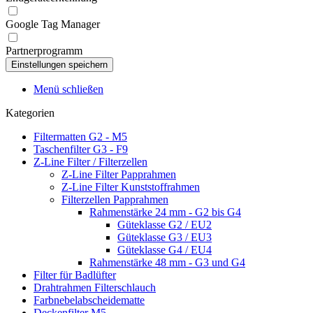
Google Tag Manager
Partnerprogramm
Menü schließen
Kategorien
Filtermatten G2 - M5
Taschenfilter G3 - F9
Z-Line Filter / Filterzellen
Z-Line Filter Papprahmen
Z-Line Filter Kunststoffrahmen
Filterzellen Papprahmen
Rahmenstärke 24 mm - G2 bis G4
Güteklasse G2 / EU2
Güteklasse G3 / EU3
Güteklasse G4 / EU4
Rahmenstärke 48 mm - G3 und G4
Filter für Badlüfter
Drahtrahmen Filterschlauch
Farbnebelabscheidematte
Deckenfilter M5