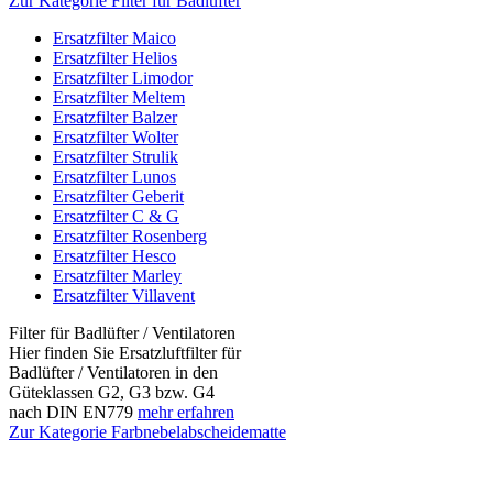
Zur Kategorie Filter für Badlüfter
Ersatzfilter Maico
Ersatzfilter Helios
Ersatzfilter Limodor
Ersatzfilter Meltem
Ersatzfilter Balzer
Ersatzfilter Wolter
Ersatzfilter Strulik
Ersatzfilter Lunos
Ersatzfilter Geberit
Ersatzfilter C & G
Ersatzfilter Rosenberg
Ersatzfilter Hesco
Ersatzfilter Marley
Ersatzfilter Villavent
Filter für Badlüfter / Ventilatoren
Hier finden Sie Ersatzluftfilter für
Badlüfter / Ventilatoren in den
Güteklassen G2, G3 bzw. G4
nach DIN EN779
mehr erfahren
Zur Kategorie Farbnebelabscheidematte