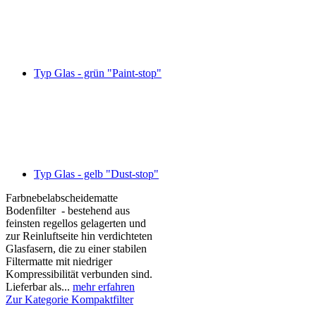
Typ Glas - grün "Paint-stop"
Typ Glas - gelb "Dust-stop"
Farbnebelabscheidematte
Bodenfilter - bestehend aus
feinsten regellos gelagerten und
zur Reinluftseite hin verdichteten
Glasfasern, die zu einer stabilen
Filtermatte mit niedriger
Kompressibilität verbunden sind.
Lieferbar als...
mehr erfahren
Zur Kategorie Kompaktfilter