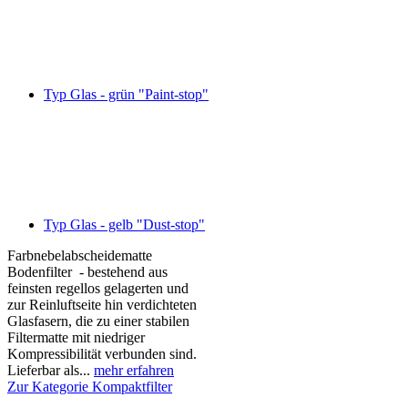
Typ Glas - grün "Paint-stop"
Typ Glas - gelb "Dust-stop"
Farbnebelabscheidematte
Bodenfilter - bestehend aus
feinsten regellos gelagerten und
zur Reinluftseite hin verdichteten
Glasfasern, die zu einer stabilen
Filtermatte mit niedriger
Kompressibilität verbunden sind.
Lieferbar als...
mehr erfahren
Zur Kategorie Kompaktfilter