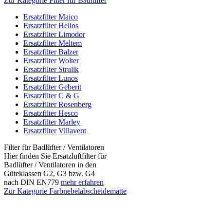
Zur Kategorie Filter für Badlüfter
Ersatzfilter Maico
Ersatzfilter Helios
Ersatzfilter Limodor
Ersatzfilter Meltem
Ersatzfilter Balzer
Ersatzfilter Wolter
Ersatzfilter Strulik
Ersatzfilter Lunos
Ersatzfilter Geberit
Ersatzfilter C & G
Ersatzfilter Rosenberg
Ersatzfilter Hesco
Ersatzfilter Marley
Ersatzfilter Villavent
Filter für Badlüfter / Ventilatoren
Hier finden Sie Ersatzluftfilter für
Badlüfter / Ventilatoren in den
Güteklassen G2, G3 bzw. G4
nach DIN EN779
mehr erfahren
Zur Kategorie Farbnebelabscheidematte