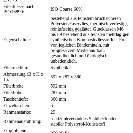
Filterklasse nach
ISO Coarse 60%
ISO16890:
bestehend aus feinstem bruchsicheren
Polyester-Faservlies, thermisch verfestigt,
reinluftseitig geglättet. Güteklassen M6
bis F9 bestehend aus feinsten mehrlagigen
Eigenschaften:
synthetischen Kompositvliesstoffen. Frei
von jeglichen Bindemitteln, mit
progressivem Medienaufbau,
gesundheitlich und ökologisch
unbedenklich.
Filtermedium:
Synthetik
Abmessung (B x H x
592 x 287 x 360
T):
Filterbreite:
592 mm
Filterhöhe:
287 mm
Taschentiefe:
360 mm
Einzeltaschen:
6
Rahmenstärke:
25
sendzimirverzinktes Stahlbech oder
Rahmenausführung:
stabiler Polystyrol-Kunststoff
Empfohlene