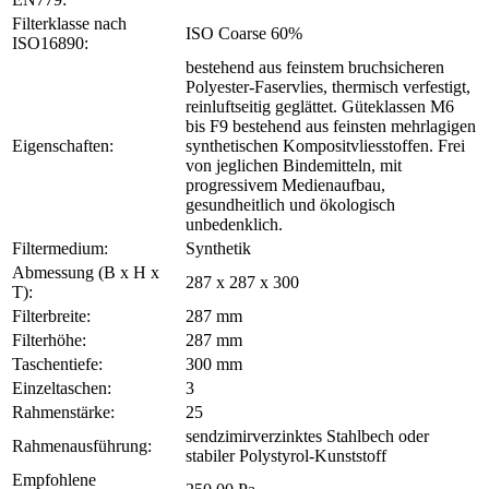
Filterklasse nach
ISO Coarse 60%
ISO16890:
bestehend aus feinstem bruchsicheren
Polyester-Faservlies, thermisch verfestigt,
reinluftseitig geglättet. Güteklassen M6
bis F9 bestehend aus feinsten mehrlagigen
Eigenschaften:
synthetischen Kompositvliesstoffen. Frei
von jeglichen Bindemitteln, mit
progressivem Medienaufbau,
gesundheitlich und ökologisch
unbedenklich.
Filtermedium:
Synthetik
Abmessung (B x H x
287 x 287 x 300
T):
Filterbreite:
287 mm
Filterhöhe:
287 mm
Taschentiefe:
300 mm
Einzeltaschen:
3
Rahmenstärke:
25
sendzimirverzinktes Stahlbech oder
Rahmenausführung:
stabiler Polystyrol-Kunststoff
Empfohlene