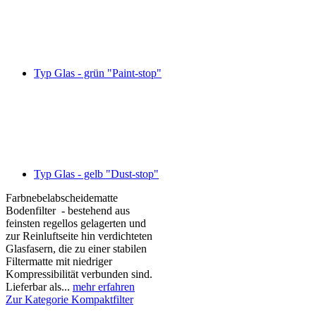
Typ Glas - grün "Paint-stop"
Typ Glas - gelb "Dust-stop"
Farbnebelabscheidematte
Bodenfilter - bestehend aus
feinsten regellos gelagerten und
zur Reinluftseite hin verdichteten
Glasfasern, die zu einer stabilen
Filtermatte mit niedriger
Kompressibilität verbunden sind.
Lieferbar als...
mehr erfahren
Zur Kategorie Kompaktfilter