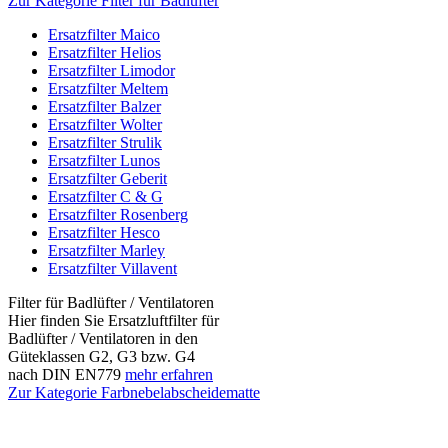
Zur Kategorie Filter für Badlüfter
Ersatzfilter Maico
Ersatzfilter Helios
Ersatzfilter Limodor
Ersatzfilter Meltem
Ersatzfilter Balzer
Ersatzfilter Wolter
Ersatzfilter Strulik
Ersatzfilter Lunos
Ersatzfilter Geberit
Ersatzfilter C & G
Ersatzfilter Rosenberg
Ersatzfilter Hesco
Ersatzfilter Marley
Ersatzfilter Villavent
Filter für Badlüfter / Ventilatoren
Hier finden Sie Ersatzluftfilter für
Badlüfter / Ventilatoren in den
Güteklassen G2, G3 bzw. G4
nach DIN EN779
mehr erfahren
Zur Kategorie Farbnebelabscheidematte