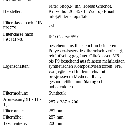
Filter-Shop24 Inh. Tobias Gruchot,
Hersteller:
Krusenhof 26, 45731 Waltrop Email:
info@filter-shop24.de
Filterklasse nach DIN
G3
EN779:
Filterklasse nach
ISO Coarse 55%
ISO16890:
bestehend aus feinstem bruchsicheren
Polyester-Faservlies, thermisch verfestigt,
reinluftseitig geglättet. Güteklassen M6
bis F9 bestehend aus feinsten mehrlagigen
Eigenschaften:
synthetischen Kompositvliesstoffen. Frei
von jeglichen Bindemitteln, mit
progressivem Medienaufbau,
gesundheitlich und ökologisch
unbedenklich.
Filtermedium:
Synthetik
Abmessung (B x H x
287 x 287 x 200
T):
Filterbreite:
287 mm
Filterhöhe:
287 mm
Taschentiefe:
200 mm