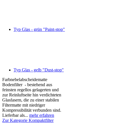
Typ Glas - grün "Paint-stop"
Typ Glas - gelb "Dust-stop"
Farbnebelabscheidematte
Bodenfilter - bestehend aus
feinsten regellos gelagerten und
zur Reinluftseite hin verdichteten
Glasfasern, die zu einer stabilen
Filtermatte mit niedriger
Kompressibilität verbunden sind.
Lieferbar als...
mehr erfahren
Zur Kategorie Kompaktfilter