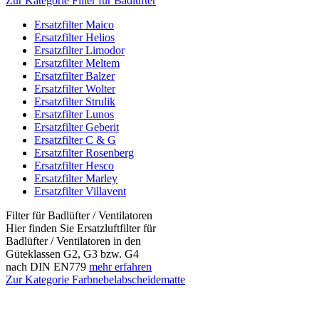
Zur Kategorie Filter für Badlüfter
Ersatzfilter Maico
Ersatzfilter Helios
Ersatzfilter Limodor
Ersatzfilter Meltem
Ersatzfilter Balzer
Ersatzfilter Wolter
Ersatzfilter Strulik
Ersatzfilter Lunos
Ersatzfilter Geberit
Ersatzfilter C & G
Ersatzfilter Rosenberg
Ersatzfilter Hesco
Ersatzfilter Marley
Ersatzfilter Villavent
Filter für Badlüfter / Ventilatoren
Hier finden Sie Ersatzluftfilter für
Badlüfter / Ventilatoren in den
Güteklassen G2, G3 bzw. G4
nach DIN EN779
mehr erfahren
Zur Kategorie Farbnebelabscheidematte