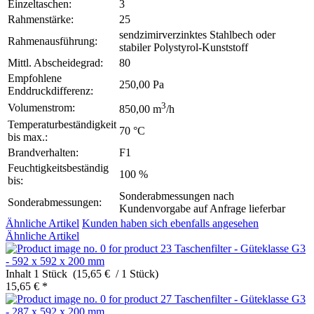
Einzeltaschen:
3
Rahmenstärke:
25
sendzimirverzinktes Stahlbech oder
Rahmenausführung:
stabiler Polystyrol-Kunststoff
Mittl. Abscheidegrad:
80
Empfohlene
250,00 Pa
Enddruckdifferenz:
3
Volumenstrom:
850,00 m
/h
Temperaturbeständigkeit
70 °C
bis max.:
Brandverhalten:
F1
Feuchtigkeitsbeständig
100 %
bis:
Sonderabmessungen nach
Sonderabmessungen:
Kundenvorgabe auf Anfrage lieferbar
Ähnliche Artikel
Kunden haben sich ebenfalls angesehen
Ähnliche Artikel
Taschenfilter - Güteklasse G3
- 592 x 592 x 200 mm
Inhalt
1 Stück (15,65 € / 1 Stück)
15,65 € *
Taschenfilter - Güteklasse G3
- 287 x 592 x 200 mm