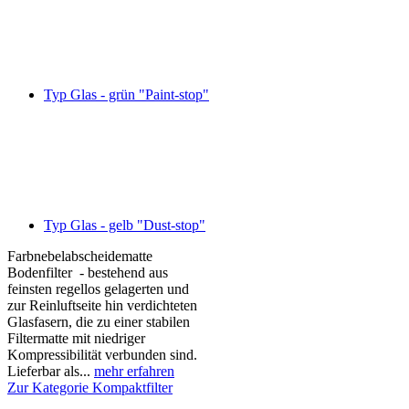
Typ Glas - grün "Paint-stop"
Typ Glas - gelb "Dust-stop"
Farbnebelabscheidematte
Bodenfilter - bestehend aus
feinsten regellos gelagerten und
zur Reinluftseite hin verdichteten
Glasfasern, die zu einer stabilen
Filtermatte mit niedriger
Kompressibilität verbunden sind.
Lieferbar als...
mehr erfahren
Zur Kategorie Kompaktfilter