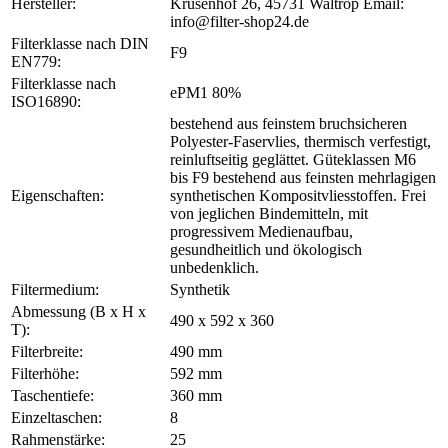
Hersteller:
Krusenhof 26, 45731 Waltrop Email:
info@filter-shop24.de
Filterklasse nach DIN
F9
EN779:
Filterklasse nach
ePM1 80%
ISO16890:
bestehend aus feinstem bruchsicheren
Polyester-Faservlies, thermisch verfestigt,
reinluftseitig geglättet. Güteklassen M6
bis F9 bestehend aus feinsten mehrlagigen
Eigenschaften:
synthetischen Kompositvliesstoffen. Frei
von jeglichen Bindemitteln, mit
progressivem Medienaufbau,
gesundheitlich und ökologisch
unbedenklich.
Filtermedium:
Synthetik
Abmessung (B x H x
490 x 592 x 360
T):
Filterbreite:
490 mm
Filterhöhe:
592 mm
Taschentiefe:
360 mm
Einzeltaschen:
8
Rahmenstärke:
25