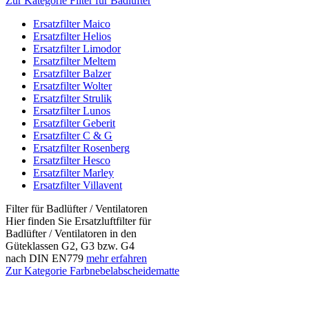
Zur Kategorie Filter für Badlüfter
Ersatzfilter Maico
Ersatzfilter Helios
Ersatzfilter Limodor
Ersatzfilter Meltem
Ersatzfilter Balzer
Ersatzfilter Wolter
Ersatzfilter Strulik
Ersatzfilter Lunos
Ersatzfilter Geberit
Ersatzfilter C & G
Ersatzfilter Rosenberg
Ersatzfilter Hesco
Ersatzfilter Marley
Ersatzfilter Villavent
Filter für Badlüfter / Ventilatoren
Hier finden Sie Ersatzluftfilter für
Badlüfter / Ventilatoren in den
Güteklassen G2, G3 bzw. G4
nach DIN EN779
mehr erfahren
Zur Kategorie Farbnebelabscheidematte