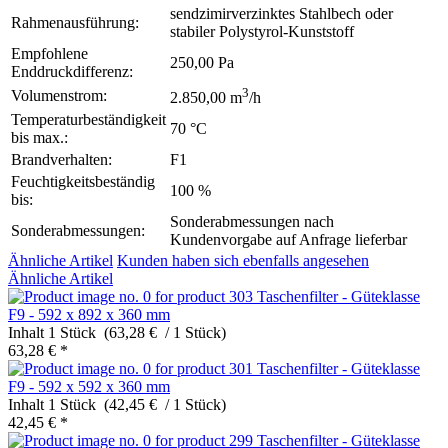
sendzimirverzinktes Stahlbech oder
Rahmenausführung:
stabiler Polystyrol-Kunststoff
Empfohlene
250,00 Pa
Enddruckdifferenz:
3
Volumenstrom:
2.850,00 m
/h
Temperaturbeständigkeit
70 °C
bis max.:
Brandverhalten:
F1
Feuchtigkeitsbeständig
100 %
bis:
Sonderabmessungen nach
Sonderabmessungen:
Kundenvorgabe auf Anfrage lieferbar
Ähnliche Artikel
Kunden haben sich ebenfalls angesehen
Ähnliche Artikel
Taschenfilter - Güteklasse
F9 - 592 x 892 x 360 mm
Inhalt
1 Stück (63,28 € / 1 Stück)
63,28 € *
Taschenfilter - Güteklasse
F9 - 592 x 592 x 360 mm
Inhalt
1 Stück (42,45 € / 1 Stück)
42,45 € *
Taschenfilter - Güteklasse