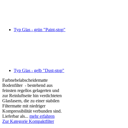
Typ Glas - grün "Paint-stop"
Typ Glas - gelb "Dust-stop"
Farbnebelabscheidematte
Bodenfilter - bestehend aus
feinsten regellos gelagerten und
zur Reinluftseite hin verdichteten
Glasfasern, die zu einer stabilen
Filtermatte mit niedriger
Kompressibilität verbunden sind.
Lieferbar als...
mehr erfahren
Zur Kategorie Kompaktfilter