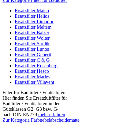
Zur Kategorie Filter für Badlüfter
Ersatzfilter Maico
Ersatzfilter Helios
Ersatzfilter Limodor
Ersatzfilter Meltem
Ersatzfilter Balzer
Ersatzfilter Wolter
Ersatzfilter Strulik
Ersatzfilter Lunos
Ersatzfilter Geberit
Ersatzfilter C & G
Ersatzfilter Rosenberg
Ersatzfilter Hesco
Ersatzfilter Marley
Ersatzfilter Villavent
Filter für Badlüfter / Ventilatoren
Hier finden Sie Ersatzluftfilter für
Badlüfter / Ventilatoren in den
Güteklassen G2, G3 bzw. G4
nach DIN EN779
mehr erfahren
Zur Kategorie Farbnebelabscheidematte