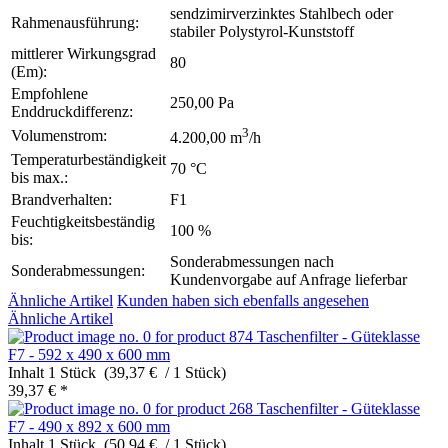
sendzimirverzinktes Stahlbech oder
Rahmenausführung:
stabiler Polystyrol-Kunststoff
mittlerer Wirkungsgrad
80
(Em):
Empfohlene
250,00 Pa
Enddruckdifferenz:
3
Volumenstrom:
4.200,00 m
/h
Temperaturbeständigkeit
70 °C
bis max.:
Brandverhalten:
F1
Feuchtigkeitsbeständig
100 %
bis:
Sonderabmessungen nach
Sonderabmessungen:
Kundenvorgabe auf Anfrage lieferbar
Ähnliche Artikel
Kunden haben sich ebenfalls angesehen
Ähnliche Artikel
Taschenfilter - Güteklasse
F7 - 592 x 490 x 600 mm
Inhalt
1 Stück (39,37 € / 1 Stück)
39,37 € *
Taschenfilter - Güteklasse
F7 - 490 x 892 x 600 mm
Inhalt
1 Stück (50,94 € / 1 Stück)