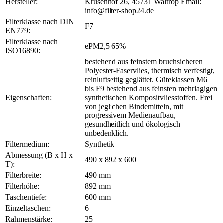
Hersteller:
Krusenhof 26, 45731 Waltrop Email:
info@filter-shop24.de
Filterklasse nach DIN
F7
EN779:
Filterklasse nach
ePM2,5 65%
ISO16890:
bestehend aus feinstem bruchsicheren
Polyester-Faservlies, thermisch verfestigt,
reinluftseitig geglättet. Güteklassen M6
bis F9 bestehend aus feinsten mehrlagigen
Eigenschaften:
synthetischen Kompositvliesstoffen. Frei
von jeglichen Bindemitteln, mit
progressivem Medienaufbau,
gesundheitlich und ökologisch
unbedenklich.
Filtermedium:
Synthetik
Abmessung (B x H x
490 x 892 x 600
T):
Filterbreite:
490 mm
Filterhöhe:
892 mm
Taschentiefe:
600 mm
Einzeltaschen:
6
Rahmenstärke:
25