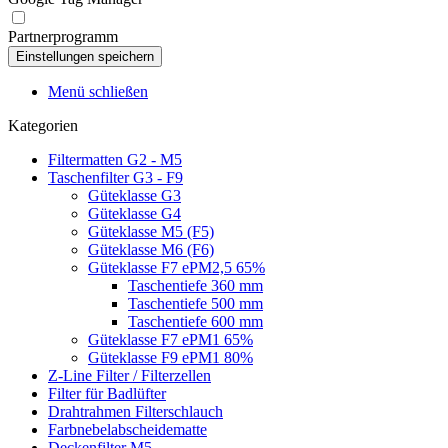
Partnerprogramm
Menü schließen
Kategorien
Filtermatten G2 - M5
Taschenfilter G3 - F9
Güteklasse G3
Güteklasse G4
Güteklasse M5 (F5)
Güteklasse M6 (F6)
Güteklasse F7 ePM2,5 65%
Taschentiefe 360 mm
Taschentiefe 500 mm
Taschentiefe 600 mm
Güteklasse F7 ePM1 65%
Güteklasse F9 ePM1 80%
Z-Line Filter / Filterzellen
Filter für Badlüfter
Drahtrahmen Filterschlauch
Farbnebelabscheidematte
Deckenfilter M5