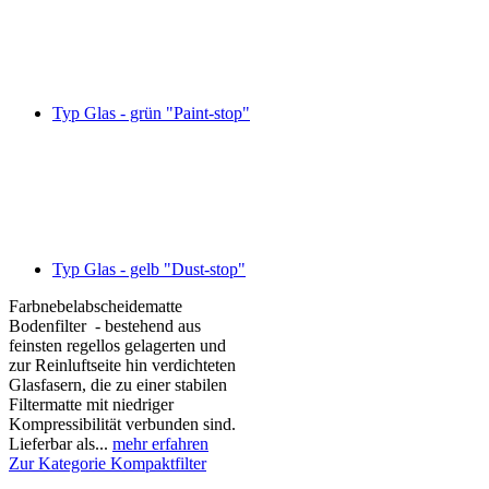
Typ Glas - grün "Paint-stop"
Typ Glas - gelb "Dust-stop"
Farbnebelabscheidematte
Bodenfilter - bestehend aus
feinsten regellos gelagerten und
zur Reinluftseite hin verdichteten
Glasfasern, die zu einer stabilen
Filtermatte mit niedriger
Kompressibilität verbunden sind.
Lieferbar als...
mehr erfahren
Zur Kategorie Kompaktfilter