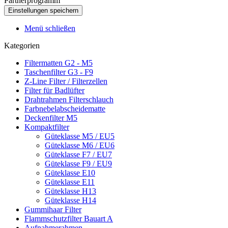
Partnerprogramm
Menü schließen
Kategorien
Filtermatten G2 - M5
Taschenfilter G3 - F9
Z-Line Filter / Filterzellen
Filter für Badlüfter
Drahtrahmen Filterschlauch
Farbnebelabscheidematte
Deckenfilter M5
Kompaktfilter
Güteklasse M5 / EU5
Güteklasse M6 / EU6
Güteklasse F7 / EU7
Güteklasse F9 / EU9
Güteklasse E10
Güteklasse E11
Güteklasse H13
Güteklasse H14
Gummihaar Filter
Flammschutzfilter Bauart A
Aufnahmerahmen