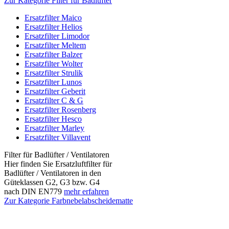
Zur Kategorie Filter für Badlüfter
Ersatzfilter Maico
Ersatzfilter Helios
Ersatzfilter Limodor
Ersatzfilter Meltem
Ersatzfilter Balzer
Ersatzfilter Wolter
Ersatzfilter Strulik
Ersatzfilter Lunos
Ersatzfilter Geberit
Ersatzfilter C & G
Ersatzfilter Rosenberg
Ersatzfilter Hesco
Ersatzfilter Marley
Ersatzfilter Villavent
Filter für Badlüfter / Ventilatoren
Hier finden Sie Ersatzluftfilter für
Badlüfter / Ventilatoren in den
Güteklassen G2, G3 bzw. G4
nach DIN EN779
mehr erfahren
Zur Kategorie Farbnebelabscheidematte