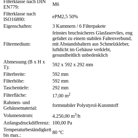
Filterklasse nach DIN
M6
EN779:
Filterklasse nach
ePM2,5 50%
ISO16890:
Eigenschaften:
3 Kammern / 6 Filterpakete
feinstes bruchsicheres Glasfaservlies, eng
gefaltet zu einem stabilen Faltenverbund,
Filtermedium:
mit Abstandshaltern aus Schmelzkleber,
luftdicht im Gehäuse verklebt,
gesundheitlich unbedenklich
Abmessung (B x H x
592 x 592 x 292 mm
T):
Filterbreite:
592 mm
Filterhöhe:
592 mm
Taschentiefe:
292 mm
2
Filterfläche:
17,00 m
Rahmen- und
formstabiler Polystyrol-Kunststoff
Gehäusematerial:
3
Volumenstrom:
4.250,00 m
/h
Anfangsdruckdifferenz:
100,00 Pa
Temperaturbeständigkeit
80 °C
bis max.: