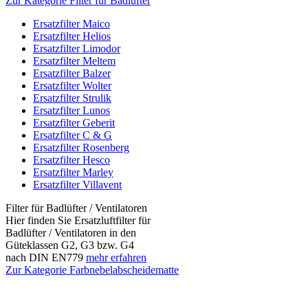
Zur Kategorie Filter für Badlüfter
Ersatzfilter Maico
Ersatzfilter Helios
Ersatzfilter Limodor
Ersatzfilter Meltem
Ersatzfilter Balzer
Ersatzfilter Wolter
Ersatzfilter Strulik
Ersatzfilter Lunos
Ersatzfilter Geberit
Ersatzfilter C & G
Ersatzfilter Rosenberg
Ersatzfilter Hesco
Ersatzfilter Marley
Ersatzfilter Villavent
Filter für Badlüfter / Ventilatoren
Hier finden Sie Ersatzluftfilter für
Badlüfter / Ventilatoren in den
Güteklassen G2, G3 bzw. G4
nach DIN EN779
mehr erfahren
Zur Kategorie Farbnebelabscheidematte