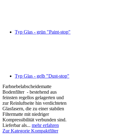
Typ Glas - grün "Paint-stop"
Typ Glas - gelb "Dust-stop"
Farbnebelabscheidematte
Bodenfilter - bestehend aus
feinsten regellos gelagerten und
zur Reinluftseite hin verdichteten
Glasfasern, die zu einer stabilen
Filtermatte mit niedriger
Kompressibilität verbunden sind.
Lieferbar als...
mehr erfahren
Zur Kategorie Kompaktfilter