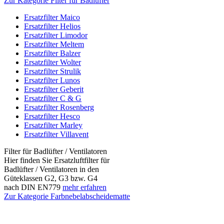
Zur Kategorie Filter für Badlüfter
Ersatzfilter Maico
Ersatzfilter Helios
Ersatzfilter Limodor
Ersatzfilter Meltem
Ersatzfilter Balzer
Ersatzfilter Wolter
Ersatzfilter Strulik
Ersatzfilter Lunos
Ersatzfilter Geberit
Ersatzfilter C & G
Ersatzfilter Rosenberg
Ersatzfilter Hesco
Ersatzfilter Marley
Ersatzfilter Villavent
Filter für Badlüfter / Ventilatoren
Hier finden Sie Ersatzluftfilter für
Badlüfter / Ventilatoren in den
Güteklassen G2, G3 bzw. G4
nach DIN EN779
mehr erfahren
Zur Kategorie Farbnebelabscheidematte