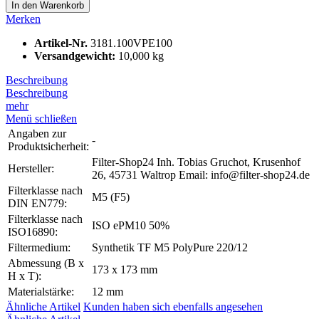
In den
Warenkorb
Merken
Artikel-Nr.
3181.100VPE100
Versandgewicht:
10,000 kg
Beschreibung
Beschreibung
mehr
Menü schließen
Angaben zur
-
Produktsicherheit:
Filter-Shop24 Inh. Tobias Gruchot, Krusenhof
Hersteller:
26, 45731 Waltrop Email: info@filter-shop24.de
Filterklasse nach
M5 (F5)
DIN EN779:
Filterklasse nach
ISO ePM10 50%
ISO16890:
Filtermedium:
Synthetik TF M5 PolyPure 220/12
Abmessung (B x
173 x 173 mm
H x T):
Materialstärke:
12 mm
Ähnliche Artikel
Kunden haben sich ebenfalls angesehen