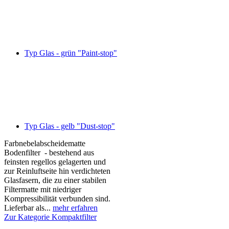
Typ Glas - grün "Paint-stop"
Typ Glas - gelb "Dust-stop"
Farbnebelabscheidematte
Bodenfilter - bestehend aus
feinsten regellos gelagerten und
zur Reinluftseite hin verdichteten
Glasfasern, die zu einer stabilen
Filtermatte mit niedriger
Kompressibilität verbunden sind.
Lieferbar als...
mehr erfahren
Zur Kategorie Kompaktfilter