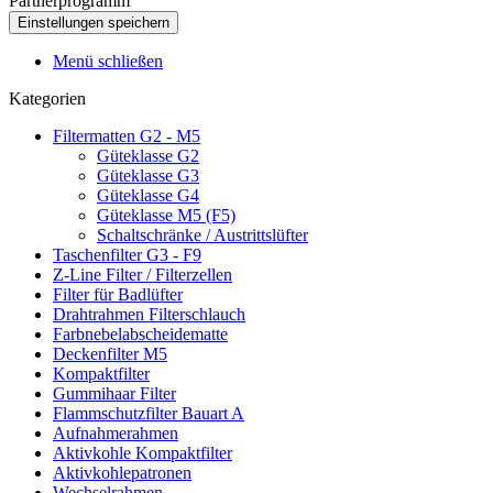
Partnerprogramm
Menü schließen
Kategorien
Filtermatten G2 - M5
Güteklasse G2
Güteklasse G3
Güteklasse G4
Güteklasse M5 (F5)
Schaltschränke / Austrittslüfter
Taschenfilter G3 - F9
Z-Line Filter / Filterzellen
Filter für Badlüfter
Drahtrahmen Filterschlauch
Farbnebelabscheidematte
Deckenfilter M5
Kompaktfilter
Gummihaar Filter
Flammschutzfilter Bauart A
Aufnahmerahmen
Aktivkohle Kompaktfilter
Aktivkohlepatronen
Wechselrahmen