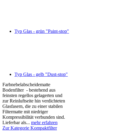
Typ Glas - grün "Paint-stop"
Typ Glas - gelb "Dust-stop"
Farbnebelabscheidematte
Bodenfilter - bestehend aus
feinsten regellos gelagerten und
zur Reinluftseite hin verdichteten
Glasfasern, die zu einer stabilen
Filtermatte mit niedriger
Kompressibilität verbunden sind.
Lieferbar als...
mehr erfahren
Zur Kategorie Kompaktfilter