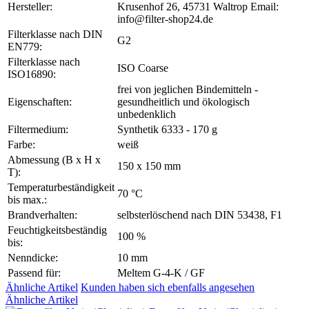
Hersteller:
Krusenhof 26, 45731 Waltrop Email:
info@filter-shop24.de
Filterklasse nach DIN
G2
EN779:
Filterklasse nach
ISO Coarse
ISO16890:
frei von jeglichen Bindemitteln -
Eigenschaften:
gesundheitlich und ökologisch
unbedenklich
Filtermedium:
Synthetik 6333 - 170 g
Farbe:
weiß
Abmessung (B x H x
150 x 150 mm
T):
Temperaturbeständigkeit
70 °C
bis max.:
Brandverhalten:
selbsterlöschend nach DIN 53438, F1
Feuchtigkeitsbeständig
100 %
bis:
Nenndicke:
10 mm
Passend für:
Meltem G-4-K / GF
Ähnliche Artikel
Kunden haben sich ebenfalls angesehen
Ähnliche Artikel