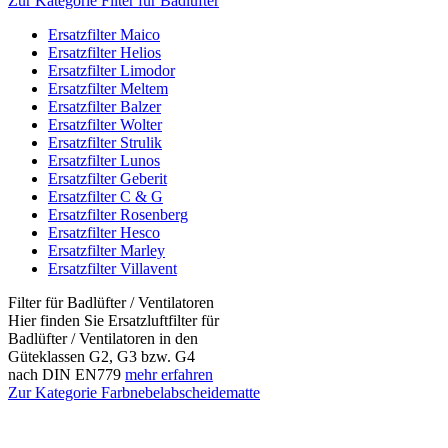
Zur Kategorie Filter für Badlüfter
Ersatzfilter Maico
Ersatzfilter Helios
Ersatzfilter Limodor
Ersatzfilter Meltem
Ersatzfilter Balzer
Ersatzfilter Wolter
Ersatzfilter Strulik
Ersatzfilter Lunos
Ersatzfilter Geberit
Ersatzfilter C & G
Ersatzfilter Rosenberg
Ersatzfilter Hesco
Ersatzfilter Marley
Ersatzfilter Villavent
Filter für Badlüfter / Ventilatoren
Hier finden Sie Ersatzluftfilter für
Badlüfter / Ventilatoren in den
Güteklassen G2, G3 bzw. G4
nach DIN EN779
mehr erfahren
Zur Kategorie Farbnebelabscheidematte