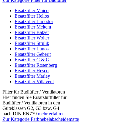
Zur Kategorie Filter für Badlüfter
Ersatzfilter Maico
Ersatzfilter Helios
Ersatzfilter Limodor
Ersatzfilter Meltem
Ersatzfilter Balzer
Ersatzfilter Wolter
Ersatzfilter Strulik
Ersatzfilter Lunos
Ersatzfilter Geberit
Ersatzfilter C & G
Ersatzfilter Rosenberg
Ersatzfilter Hesco
Ersatzfilter Marley
Ersatzfilter Villavent
Filter für Badlüfter / Ventilatoren
Hier finden Sie Ersatzluftfilter für
Badlüfter / Ventilatoren in den
Güteklassen G2, G3 bzw. G4
nach DIN EN779
mehr erfahren
Zur Kategorie Farbnebelabscheidematte