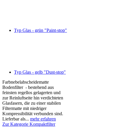
Typ Glas - grün "Paint-stop"
Typ Glas - gelb "Dust-stop"
Farbnebelabscheidematte
Bodenfilter - bestehend aus
feinsten regellos gelagerten und
zur Reinluftseite hin verdichteten
Glasfasern, die zu einer stabilen
Filtermatte mit niedriger
Kompressibilität verbunden sind.
Lieferbar als...
mehr erfahren
Zur Kategorie Kompaktfilter