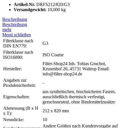
Artikel-Nr.
DRFS212/820/G3
Versandgewicht:
10,000 kg
Beschreibung
Beschreibung
mehr
Menü schließen
Filterklasse nach
G3
DIN EN779:
Filterklasse nach
ISO Coarse
ISO16890:
Filter-Shop24 Inh. Tobias Gruchot,
Hersteller:
Krusenhof 26, 45731 Waltrop Email:
info@filter-shop24.de
Angaben zur
-
Produktsicherheit:
aus synthetischen, bruchsicheren Fasern,
Eigenschaften:
ausschließlich thermisch verfestigt,
geruchsneutral, ohne Bindemittelzusätze
Abmessung (B x H
212 x 820 mm
x T):
Nenndicke:
10
Andere Größen nach Kundenvorgabe auf