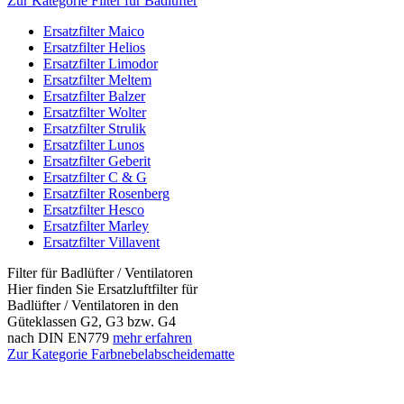
Zur Kategorie Filter für Badlüfter
Ersatzfilter Maico
Ersatzfilter Helios
Ersatzfilter Limodor
Ersatzfilter Meltem
Ersatzfilter Balzer
Ersatzfilter Wolter
Ersatzfilter Strulik
Ersatzfilter Lunos
Ersatzfilter Geberit
Ersatzfilter C & G
Ersatzfilter Rosenberg
Ersatzfilter Hesco
Ersatzfilter Marley
Ersatzfilter Villavent
Filter für Badlüfter / Ventilatoren
Hier finden Sie Ersatzluftfilter für
Badlüfter / Ventilatoren in den
Güteklassen G2, G3 bzw. G4
nach DIN EN779
mehr erfahren
Zur Kategorie Farbnebelabscheidematte