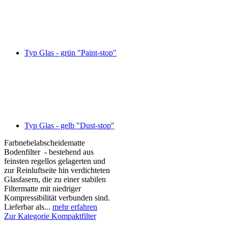
Typ Glas - grün "Paint-stop"
Typ Glas - gelb "Dust-stop"
Farbnebelabscheidematte
Bodenfilter - bestehend aus
feinsten regellos gelagerten und
zur Reinluftseite hin verdichteten
Glasfasern, die zu einer stabilen
Filtermatte mit niedriger
Kompressibilität verbunden sind.
Lieferbar als...
mehr erfahren
Zur Kategorie Kompaktfilter