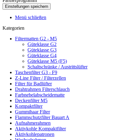
Partnerprogramm
Menü schließen
Kategorien
Filtermatten G2 - M5
Güteklasse G2
Güteklasse G3
Güteklasse G4
Güteklasse M5 (F5)
Schaltschränke / Austrittslüfter
Taschenfilter G3 - F9
Z-Line Filter / Filterzellen
Filter für Badlüfter
Drahtrahmen Filterschlauch
Farbnebelabscheidematte
Deckenfilter M5
Kompaktfilter
Gummihaar Filter
Flammschutzfilter Bauart A
Aufnahmerahmen
Aktivkohle Kompaktfilter
Aktivkohlepatronen
Wechselrahmen