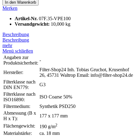
In den
Warenkorb
Merken
Artikel-Nr.
07F.35-VPE100
Versandgewicht:
10,000 kg
Beschreibung
Beschreibung
mehr
Menü schließen
Angaben zur
-
Produktsicherheit:
Filter-Shop24 Inh. Tobias Gruchot, Krusenhof
Hersteller:
26, 45731 Waltrop Email: info@filter-shop24.de
Filterklasse nach
G3
DIN EN779:
Filterklasse nach
ISO Coarse 50%
ISO16890:
Filtermedium:
Synthetik PSD250
Abmessung (B x
177 x 177 mm
H x T):
2
Flächengewicht:
190 g/m
Materialstärke:
ca. 18 mm